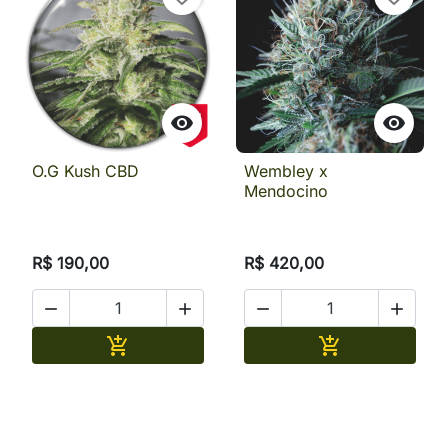


O.G Kush CBD
Wembley x
Mendocino
R$ 190,00
R$ 420,00




Adicionar
Adicionar

