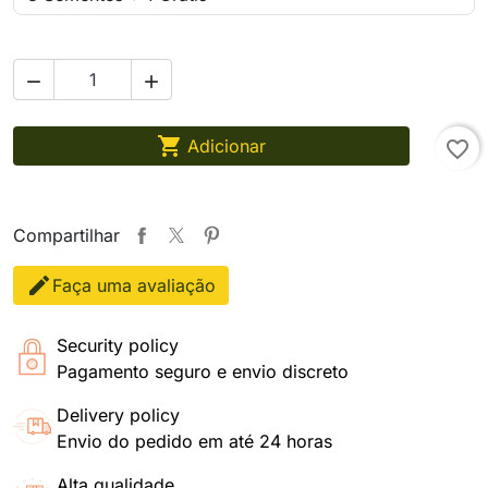



Adicionar
favorite_border
Compartilhar
Faça uma avaliação
Security policy
Pagamento seguro e envio discreto
Delivery policy
Envio do pedido em até 24 horas
Alta qualidade