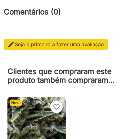
Comentários (0)

Seja o primeiro a fazer uma avaliação
Clientes que compraram este
produto também compraram...
Novo
favorite_border