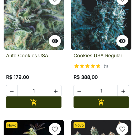


Auto Cookies USA
Cookies USA Regular
(1)
R$ 179,00
R$ 388,00




Adicionar
Adicionar


Novo
Novo
favorite_border
favorite_border