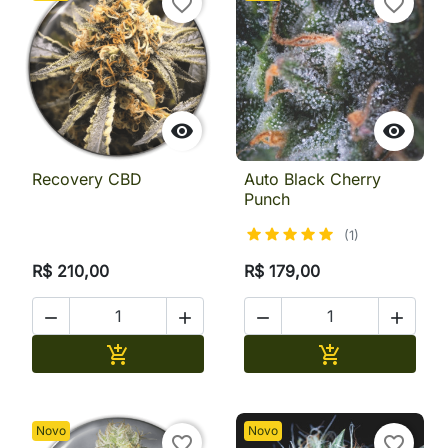
favorite_border
favorite_border


Recovery CBD
Auto Black Cherry
Punch
(1)
R$ 210,00
R$ 179,00




Adicionar
Adicionar


Novo
Novo
favorite_border
favorite_border