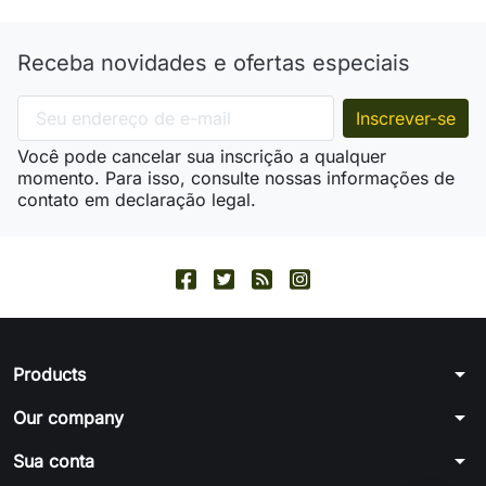
Receba novidades e ofertas especiais
Você pode cancelar sua inscrição a qualquer
momento. Para isso, consulte nossas informações de
contato em declaração legal.
arrow_drop_down
Products
arrow_drop_down
Our company
arrow_drop_down
Sua conta