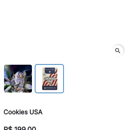
search
Cookies USA
R$ 199,00