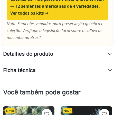
— 12 sementes americanas de 4 variedades.
Ver todos os kits →
Nota: Sementes vendidas para preservação genética e
coleção. Verifique a legislação local sobre o cultivo de
maconha no Brasil.
Detalhes do produto
Ficha técnica
Você também pode gostar
Novo
Novo
favorite_border
favorite_border