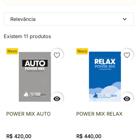
expand_more
Relevância
Existem 11 produtos
Novo
Novo
favorite_border
favorite_border


POWER MIX AUTO
POWER MIX RELAX
R$ 420,00
R$ 440,00