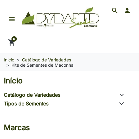
search

menu
Pyramid Seeds Brasil: O Seu Banco de Seeds de 
0
shopping_cart
Início
Catálogo de Variedades
Kits de Sementes de Maconha
Início
Catálogo de Variedades
Tipos de Sementes
Marcas