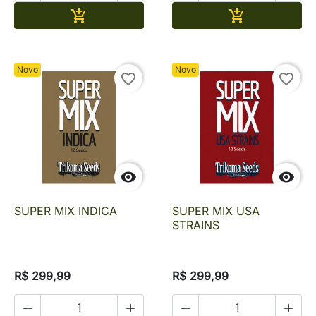
Adicionar
Adicionar


Novo
Novo
favorite_border
favorite_border


SUPER MIX INDICA
SUPER MIX USA
STRAINS
R$ 299,99
R$ 299,99



