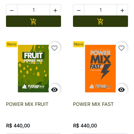




Adicionar
Adicionar


Novo
Novo
favorite_border
favorite_border


POWER MIX FRUIT
POWER MIX FAST
R$ 440,00
R$ 440,00