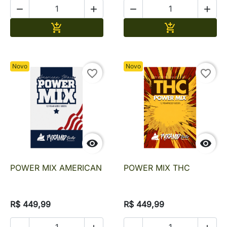




Adicionar
Adicionar


Novo
Novo
favorite_border
favorite_border


POWER MIX AMERICAN
POWER MIX THC
R$ 449,99
R$ 449,99