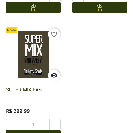
Adicionar
Adicionar


Novo
favorite_border

SUPER MIX FAST
R$ 299,99

