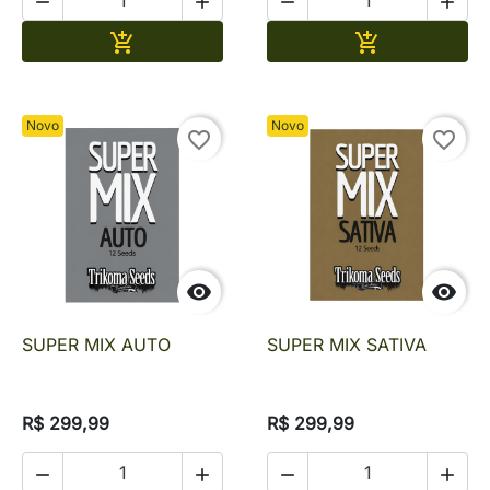




Adicionar
Adicionar


Novo
Novo
favorite_border
favorite_border


SUPER MIX AUTO
SUPER MIX SATIVA
R$ 299,99
R$ 299,99



