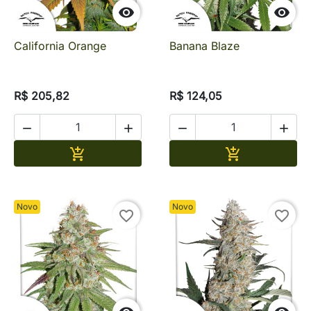


California Orange
Banana Blaze
R$ 205,82
R$ 124,05




Adicionar
Adicionar


Novo
Novo
favorite_border
favorite_border