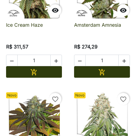


Ice Cream Haze
Amsterdam Amnesia
R$ 311,57
R$ 274,29




Adicionar
Adicionar


Novo
Novo
favorite_border
favorite_border