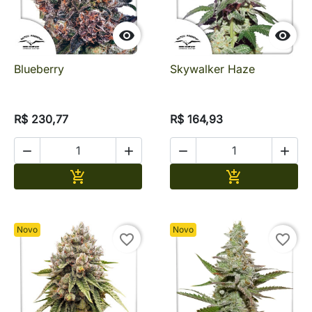


Blueberry
Skywalker Haze
R$ 230,77
R$ 164,93




Adicionar
Adicionar


Novo
Novo
favorite_border
favorite_border