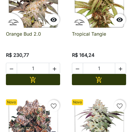


Orange Bud 2.0
Tropical Tangie
R$ 230,77
R$ 164,24




Adicionar
Adicionar


Novo
Novo
favorite_border
favorite_border