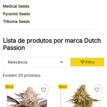
Medical Seeds
Pyramid Seeds
Trikoma Seeds
Lista de produtos por marca Dutch
Passion
expand_more
filter_list
Relevância
Filtro
Existem 20 produtos
Novo
Novo
favorite_border
favorite_border