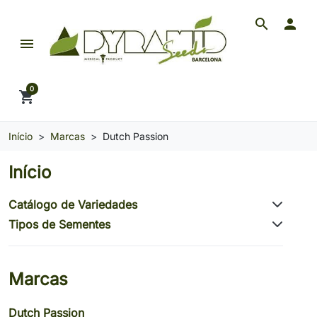
search

menu
Pyramid Seeds Brasil: O Seu Banco de Seeds de 
0
shopping_cart
Início
Marcas
Dutch Passion
Início
Catálogo de Variedades
Tipos de Sementes
Marcas
Dutch Passion