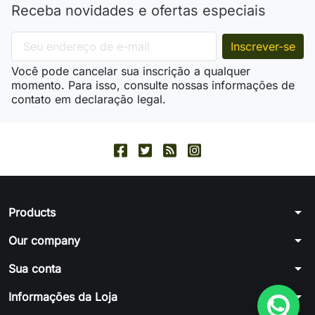
Receba novidades e ofertas especiais
Você pode cancelar sua inscrição a qualquer
momento. Para isso, consulte nossas informações de
contato em declaração legal.
arrow_drop_down
Products
arrow_drop_down
Our company
arrow_drop_down
Sua conta
arrow_drop_down
Informações da Loja