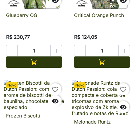


Glueberry OG
Critical Orange Punch
R$ 230,77
R$ 124,05




Adicionar
Adicionar


Novo
Novo
favorite_border
favorite_border


Frozen Biscotti
Melonade Runtz