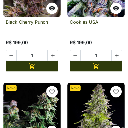


Black Cherry Punch
Cookies USA
R$ 199,00
R$ 199,00




Adicionar
Adicionar


Novo
Novo
favorite_border
favorite_border