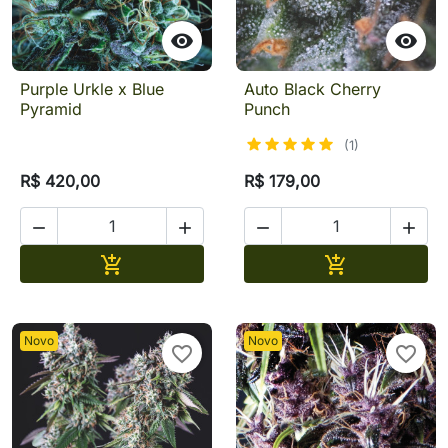


Purple Urkle x Blue
Auto Black Cherry
Pyramid
Punch
(1)
R$ 420,00
R$ 179,00




Adicionar
Adicionar


Novo
Novo
favorite_border
favorite_border