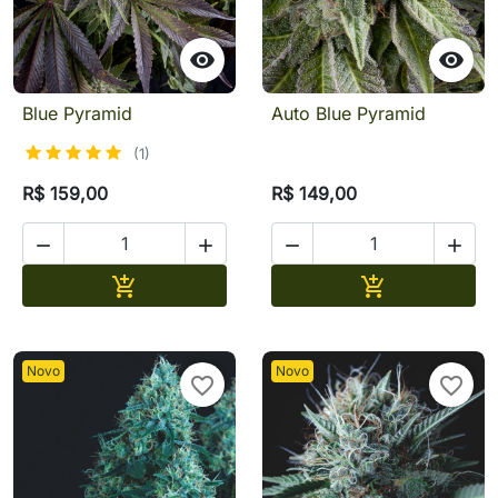


Blue Pyramid
Auto Blue Pyramid
(1)
R$ 159,00
R$ 149,00




Adicionar
Adicionar


Novo
Novo
favorite_border
favorite_border