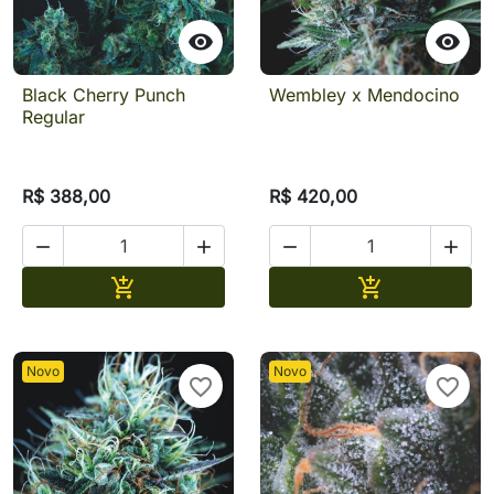


Black Cherry Punch
Wembley x Mendocino
Regular
R$ 388,00
R$ 420,00




Adicionar
Adicionar


Novo
Novo
favorite_border
favorite_border