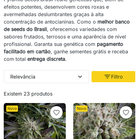
efeitos potentes, desenvolvem cores roxas e
avermelhadas deslumbrantes graças à alta
concentração de antocianinas. Como o
melhor banco
de seeds do Brasil
, oferecemos variedades com
sabores frutados, terrosos e uma aparência de nível
profissional. Garanta sua genética com
pagamento
facilitado em cartão
, ganhe sementes grátis e receba
com total
entrega discreta
.
expand_more
filter_list
Relevância
Filtro
Existem 23 produtos
Novo
Novo
favorite_border
favorite_border