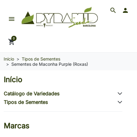
search

menu
Pyramid Seeds Brasil: O Seu Banco de Seeds de 
0
shopping_cart
Início
Tipos de Sementes
Sementes de Maconha Purple (Roxas)
Início
Catálogo de Variedades
Tipos de Sementes
Marcas