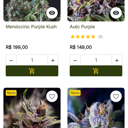


Mendocino Purple Kush
Auto Purple
(1)
R$ 199,00
R$ 149,00




Adicionar
Adicionar


Novo
Novo
favorite_border
favorite_border