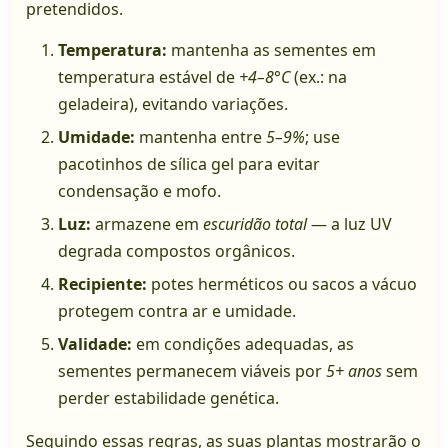
pretendidos.
Temperatura:
mantenha as sementes em
temperatura estável de
+4–8°C
(ex.: na
geladeira), evitando variações.
Umidade:
mantenha entre
5–9%
; use
pacotinhos de sílica gel para evitar
condensação e mofo.
Luz:
armazene em
escuridão total
— a luz UV
degrada compostos orgânicos.
Recipiente:
potes herméticos ou sacos a vácuo
protegem contra ar e umidade.
Validade:
em condições adequadas, as
sementes permanecem viáveis por
5+ anos
sem
perder estabilidade genética.
Seguindo essas regras, as suas plantas mostrarão o