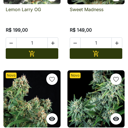
Lemon Larry OG
Sweet Madness
R$ 199,00
R$ 149,00




Adicionar
Adicionar


Novo
Novo
favorite_border
favorite_border

