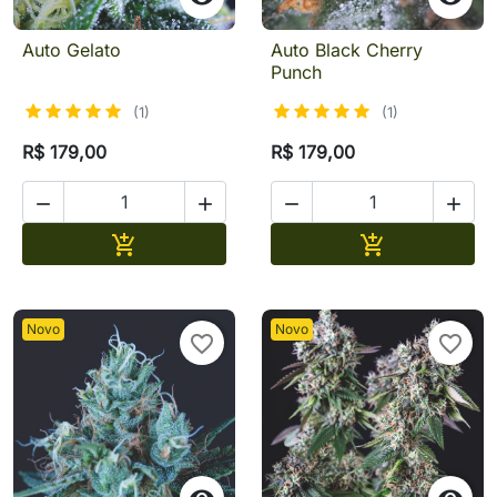
Auto Gelato
Auto Black Cherry
Punch
(1)
(1)
R$ 179,00
R$ 179,00




Adicionar
Adicionar


Novo
Novo
favorite_border
favorite_border