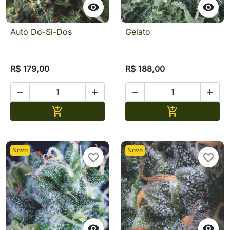


Auto Do-Si-Dos
Gelato
R$ 179,00
R$ 188,00




Adicionar
Adicionar


Novo
Novo
favorite_border
favorite_border

