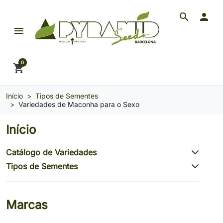
search

menu
Pyramid Seeds Brasil: O Seu Banco de Seeds de 
0
shopping_cart
Início
Tipos de Sementes
Variedades de Maconha para o Sexo
Início
Catálogo de Variedades
Tipos de Sementes
Marcas