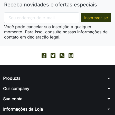
Receba novidades e ofertas especiais
Você pode cancelar sua inscrição a qualquer
momento. Para isso, consulte nossas informações de
contato em declaração legal.
arrow_drop_down
Products
arrow_drop_down
Our company
arrow_drop_down
Sua conta
arrow_drop_down
Informações da Loja