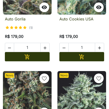


Auto Gorila
Auto Cookies USA
(1)
R$ 179,00
R$ 179,00




Adicionar
Adicionar


Novo
Novo
favorite_border
favorite_border