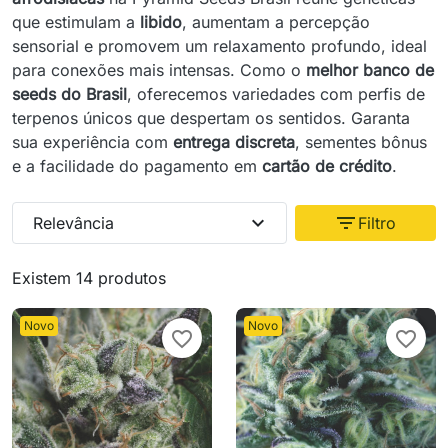
que estimulam a
libido
, aumentam a percepção
sensorial e promovem um relaxamento profundo, ideal
para conexões mais intensas. Como o
melhor banco de
seeds do Brasil
, oferecemos variedades com perfis de
terpenos únicos que despertam os sentidos. Garanta
sua experiência com
entrega discreta
, sementes bônus
e a facilidade do pagamento em
cartão de crédito
.
expand_more
filter_list
Relevância
Filtro
Existem 14 produtos
Novo
Novo
favorite_border
favorite_border