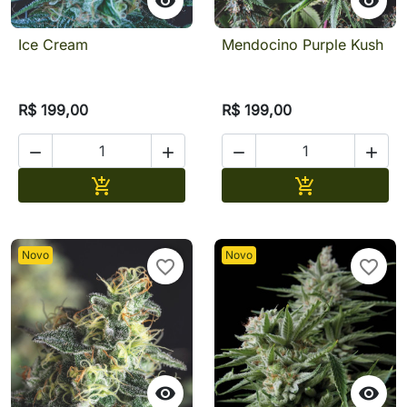


Ice Cream
Mendocino Purple Kush
R$ 199,00
R$ 199,00




Adicionar
Adicionar


Novo
Novo
favorite_border
favorite_border

