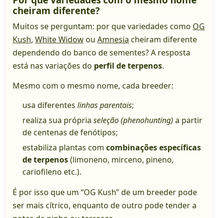
Por que variedades com o mesmo nome
cheiram diferente?
Muitos se perguntam: por que variedades como
OG
Kush
,
White Widow
ou
Amnesia
cheiram diferente
dependendo do banco de sementes? A resposta
está nas variações do
perfil de terpenos
.
Mesmo com o mesmo nome, cada breeder:
usa diferentes
linhas parentais
;
realiza sua própria
seleção (phenohunting)
a partir
de centenas de fenótipos;
estabiliza plantas com
combinações específicas
de terpenos
(limoneno, mirceno, pineno,
cariofileno etc.).
É por isso que um “OG Kush” de um breeder pode
ser mais cítrico, enquanto de outro pode tender a