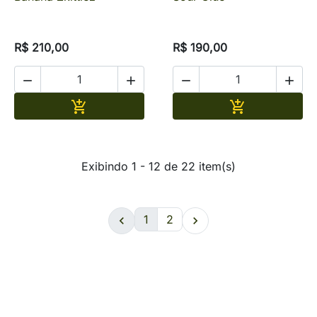
R$ 210,00
R$ 190,00




Adicionar
Adicionar


Exibindo 1 - 12 de 22 item(s)
1
2

