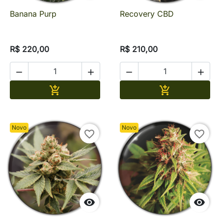
Banana Purp
Recovery CBD
R$ 220,00
R$ 210,00




Adicionar
Adicionar


Novo
Novo
favorite_border
favorite_border

