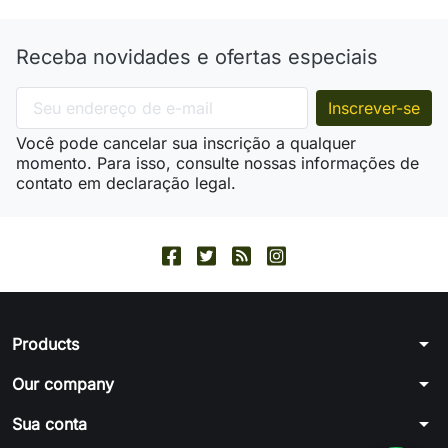
Receba novidades e ofertas especiais
Você pode cancelar sua inscrição a qualquer
momento. Para isso, consulte nossas informações de
contato em declaração legal.
arrow_drop_down
Products
arrow_drop_down
Our company
arrow_drop_down
Sua conta