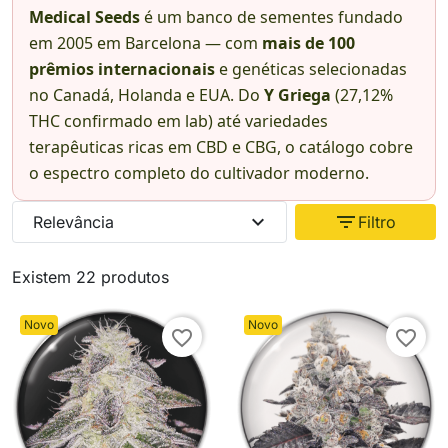
Medical Seeds
é um banco de sementes fundado
em 2005 em Barcelona — com
mais de 100
prêmios internacionais
e genéticas selecionadas
no Canadá, Holanda e EUA. Do
Y Griega
(27,12%
THC confirmado em lab) até variedades
terapêuticas ricas em CBD e CBG, o catálogo cobre
o espectro completo do cultivador moderno.
expand_more
filter_list
Relevância
Filtro
Existem 22 produtos
Novo
Novo
favorite_border
favorite_border