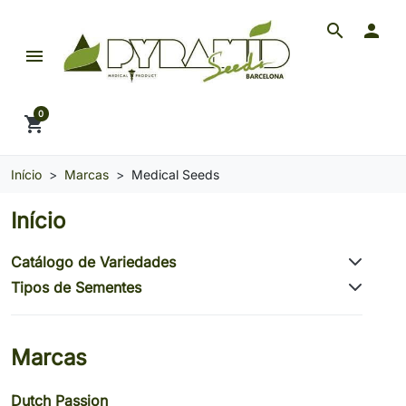
search

menu
Pyramid Seeds Brasil: O Seu Banco de Seeds de 
0
shopping_cart
Início
Marcas
Medical Seeds
Início
Catálogo de Variedades
Tipos de Sementes
Marcas
Dutch Passion