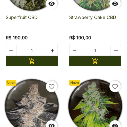


Superfruit CBD
Strawberry Cake CBD
R$ 190,00
R$ 190,00




Adicionar
Adicionar


Novo
Novo
favorite_border
favorite_border

