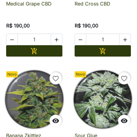
Medical Grape CBD
Red Cross CBD
R$ 190,00
R$ 190,00




Adicionar
Adicionar


Novo
Novo
favorite_border
favorite_border


Banana Zkittlez
Sour Glue