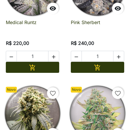


Medical Runtz
Pink Sherbert
R$ 220,00
R$ 240,00




Adicionar
Adicionar


Novo
Novo
favorite_border
favorite_border