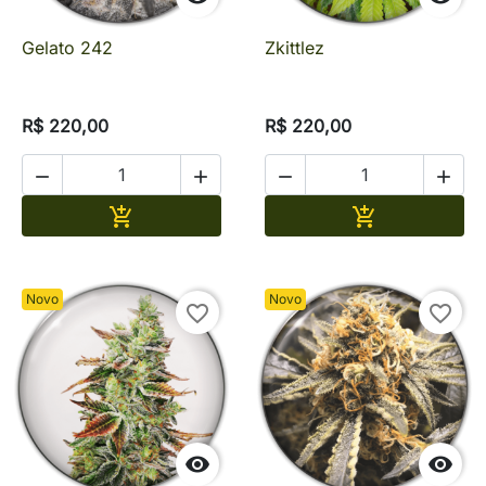
Gelato 242
Zkittlez
R$ 220,00
R$ 220,00




Adicionar
Adicionar


Novo
Novo
favorite_border
favorite_border

