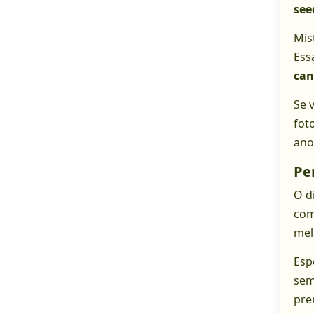
see
Mis
Ess
can
Se 
fot
ano
Pe
O d
com
mel
Esp
sem
pre