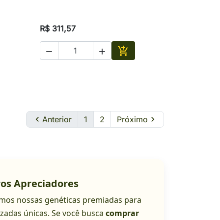
R$ 311,57



ionar
Adicionar

Anterior
1
2
Próximo

os Apreciadores
amos nossas genéticas premiadas para
izadas únicas. Se você busca
comprar