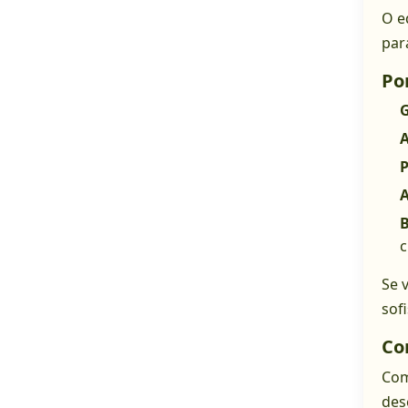
O e
par
Po
G
A
P
A
B
c
Se 
sofi
Co
Com
des