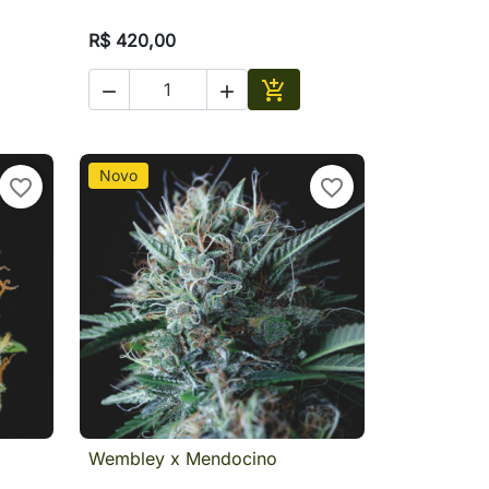
R$ 420,00



ionar
Adicionar
Novo
favorite_border
favorite_border
Wembley x Mendocino
a

Visualização rápida