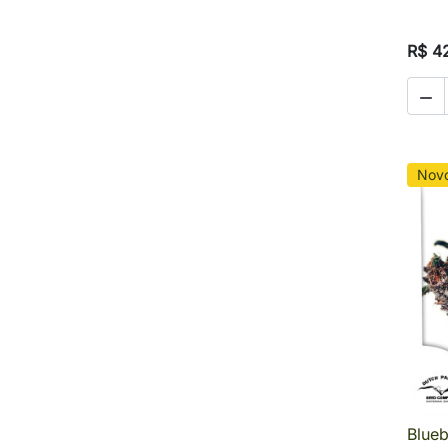
R$ 4

Nov
Blueb