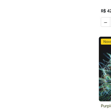
R$ 4

Nov
Purpl