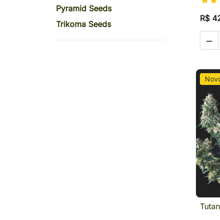
Pyramid Seeds
R$ 4
Trikoma Seeds

Nov
Tuta