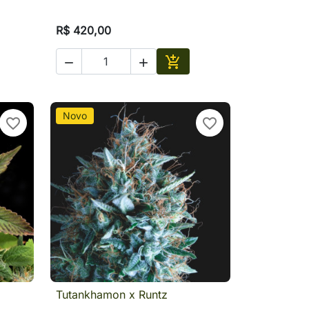
R$ 420,00



ionar
Adicionar
Novo
favorite_border
favorite_border
Tutankhamon x Runtz
a

Visualização rápida