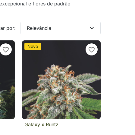
 excepcional e flores de padrão
expand_more
ar por:
Relevância
Novo
favorite_border
favorite_border
Galaxy x Runtz
a

Visualização rápida