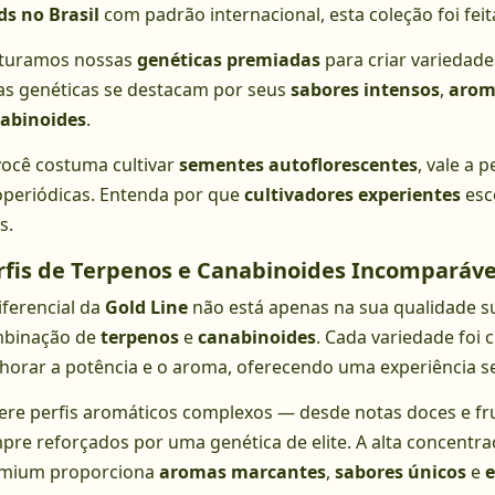
ds no Brasil
com padrão internacional, esta coleção foi feit
turamos nossas
genéticas premiadas
para criar variedade
as genéticas se destacam por seus
sabores intensos
,
arom
abinoides
.
você costuma cultivar
sementes autoflorescentes
, vale a
operiódicas. Entenda por que
cultivadores experientes
esc
s.
rfis de Terpenos e Canabinoides Incomparáve
iferencial da
Gold Line
não está apenas na sua qualidade s
binação de
terpenos
e
canabinoides
. Cada variedade foi
horar a potência e o aroma, oferecendo uma experiência sen
ere perfis aromáticos complexos — desde notas doces e fru
pre reforçados por uma genética de elite. A alta concentr
mium proporciona
aromas marcantes
,
sabores únicos
e
e