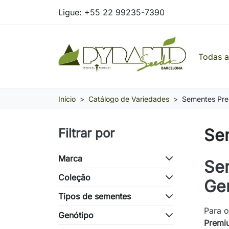
Ligue:
+55 22 99235-7390
Todas 
Pyramid Seeds Brasil: O Seu Banco de Seed
Início
Catálogo de Variedades
Sementes Pr
Se
Filtrar por
Marca
Se
Coleção
Gen
Tipos de sementes
Para o
Genótipo
Premi