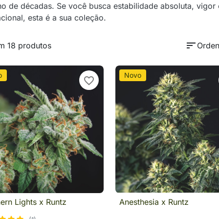
ho de décadas. Se você busca estabilidade absoluta, vigor
acional, esta é a sua coleção.
sort
m 18 produtos
Orden
o
Novo
favorite_border
ern Lights x Runtz
Anesthesia x Runtz

Visualização rápida

Visualização rápid