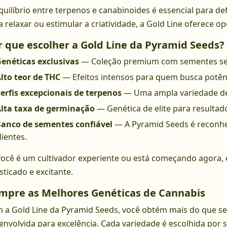
quilíbrio entre terpenos e canabinoides é essencial para def
a relaxar ou estimular a criatividade, a Gold Line oferece 
r que escolher a Gold Line da Pyramid Seeds?
enéticas exclusivas
— Coleção premium com sementes sel
lto teor de THC
— Efeitos intensos para quem busca potênc
erfis excepcionais de terpenos
— Uma ampla variedade de
lta taxa de germinação
— Genética de elite para resultad
anco de sementes confiável
— A Pyramid Seeds é reconhec
lientes.
você é um cultivador experiente ou está começando agora, 
sticado e excitante.
mpre as Melhores Genéticas de Cannabis
 a Gold Line da Pyramid Seeds, você obtém mais do que s
envolvida para excelência. Cada variedade é escolhida por s