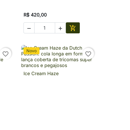
R$ 420,00



ionar
Adicionar
Novo
favorite_border
favorite_border
Ice Cream Haze
a

Visualização rápida