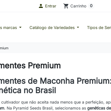

shopping_cart
0
Entrar
Carrinho
as marcas
Catálogo de Variedades
Tipos de Se
s de Confiança
emium
mentes Premium
mentes de Maconha Premium:
ética no Brasil
 cultivador que não aceita nada menos que a perfeição, a
um
. Na Pyramid Seeds Brasil, selecionamos as
genéticas de 