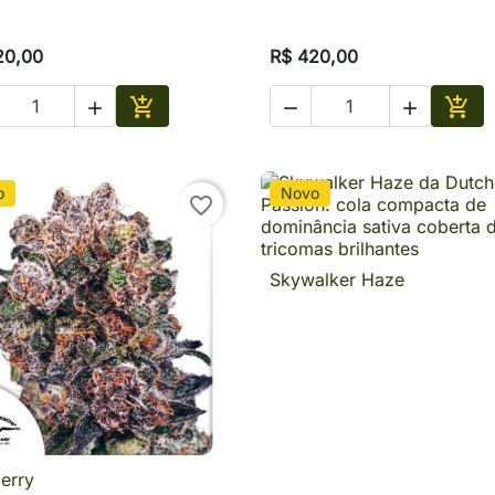
20,00
R$ 420,00





Adicionar
Adic
o
Novo
favorite_border
Skywalker Haze

Visualização rápid
erry

Visualização rápida