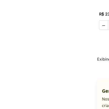
R$ 2

Exibin
Ge
Nos
cri