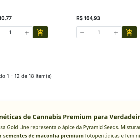
30,77
R$ 164,93





Adicionar
Adic
do 1 - 12 de 18 item(s)
néticas de Cannabis Premium para Verdadeir
sa Gold Line representa o ápice da Pyramid Seeds. Mistur
ar
sementes de maconha premium
fotoperiódicas e femin