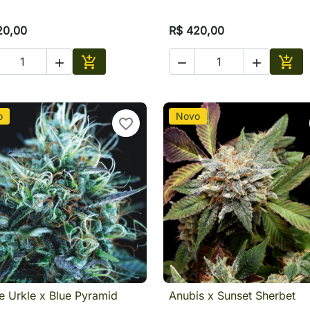
20,00
R$ 420,00





Adicionar
Adic
o
Novo
favorite_border
e Urkle x Blue Pyramid
Anubis x Sunset Sherbet

Visualização rápida

Visualização rápid