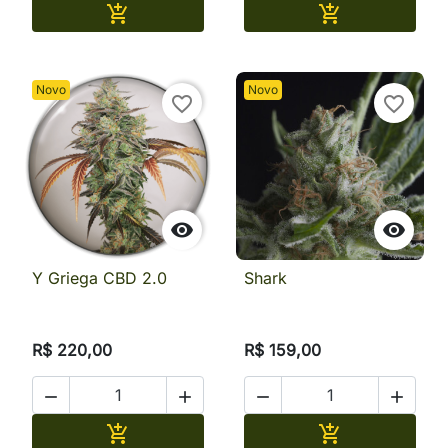
Adicionar
Adicionar


Novo
Novo
favorite_border
favorite_border


Y Griega CBD 2.0
Shark
R$ 220,00
R$ 159,00




Adicionar
Adicionar

