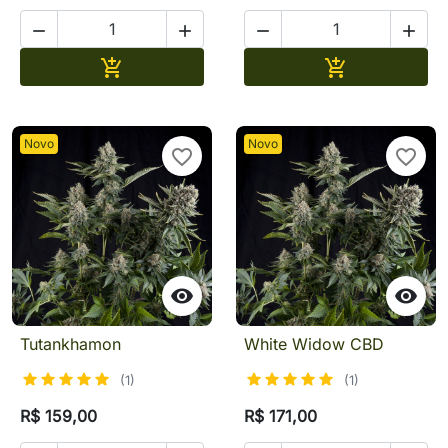




Adicionar
Adicionar


Novo
Novo
favorite_border
favorite_border


Tutankhamon
White Widow CBD
(1)
(1)
R$ 159,00
R$ 171,00