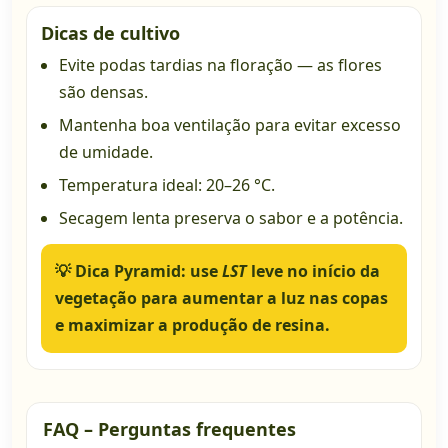
Dicas de cultivo
Evite podas tardias na floração — as flores
são densas.
Mantenha boa ventilação para evitar excesso
de umidade.
Temperatura ideal: 20–26 °C.
Secagem lenta preserva o sabor e a potência.
💡 Dica Pyramid:
use
LST
leve no início da
vegetação para aumentar a luz nas copas
e maximizar a produção de resina.
FAQ – Perguntas frequentes