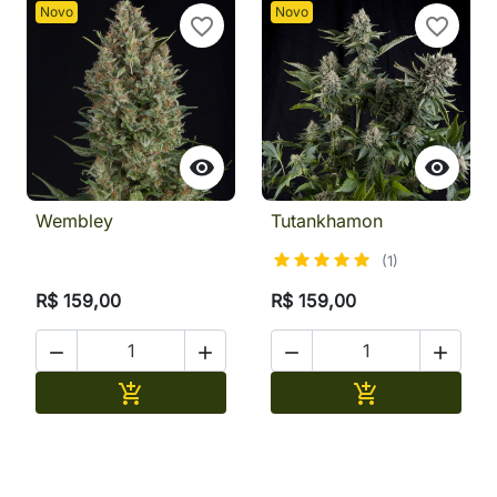
Novo
Novo
favorite_border
favorite_border


Wembley
Tutankhamon
(1)
R$ 159,00
R$ 159,00




Adicionar
Adicionar

