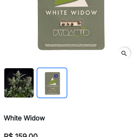
search
White Widow
R$ 159,00