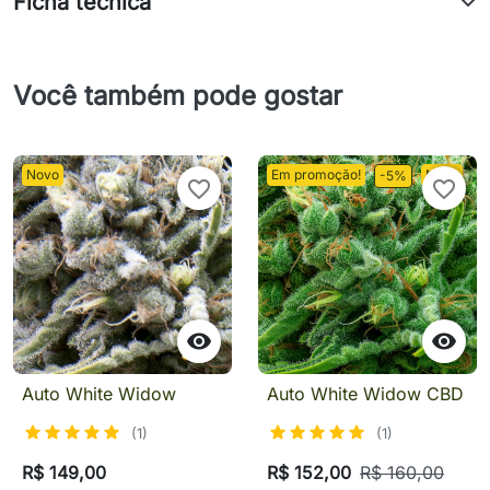
Ficha técnica
Você também pode gostar
Novo
Em promoção!
Novo
-5%
favorite_border
favorite_border


Auto White Widow
Auto White Widow CBD
(1)
(1)
R$ 149,00
R$ 152,00
R$ 160,00