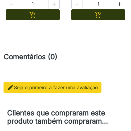




Adicionar
Adicionar


Comentários (0)

Seja o primeiro a fazer uma avaliação
Clientes que compraram este
produto também compraram...