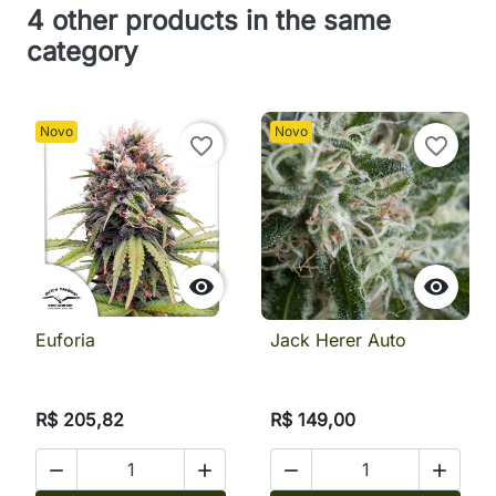
4 other products in the same
category
Novo
Novo
favorite_border
favorite_border


Euforia
Jack Herer Auto
R$ 205,82
R$ 149,00



