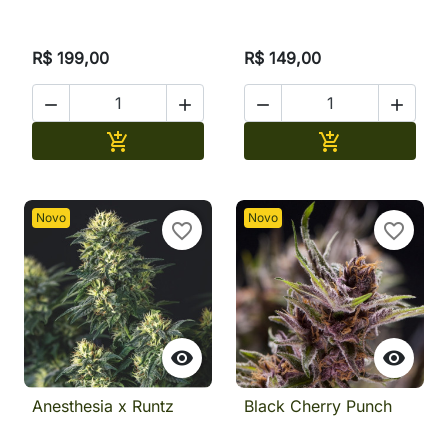
R$ 199,00
R$ 149,00




Adicionar
Adicionar


Novo
Novo
favorite_border
favorite_border


Anesthesia x Runtz
Black Cherry Punch