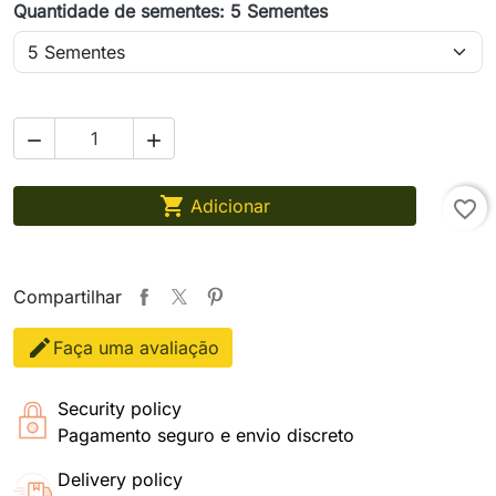
Quantidade de sementes: 5 Sementes



Adicionar
favorite_border
Compartilhar
Faça uma avaliação
Security policy
Pagamento seguro e envio discreto
Delivery policy