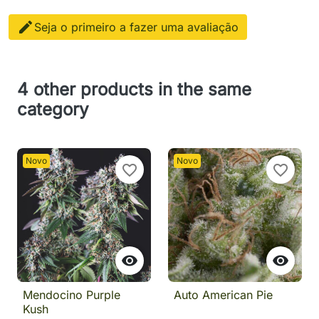

Seja o primeiro a fazer uma avaliação
4 other products in the same
category
Novo
Novo
favorite_border
favorite_border


Mendocino Purple
Auto American Pie
Kush