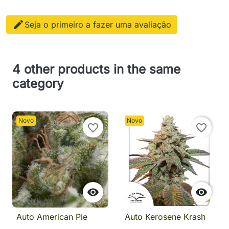

Seja o primeiro a fazer uma avaliação
4 other products in the same
category
Novo
Novo
favorite_border
favorite_border


Auto American Pie
Auto Kerosene Krash