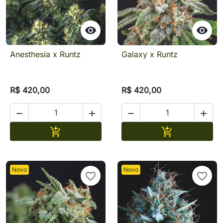


Anesthesia x Runtz
Galaxy x Runtz
R$ 420,00
R$ 420,00




Adicionar
Adicionar


Novo
Novo
favorite_border
favorite_border