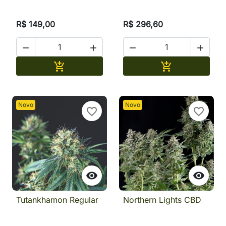
R$ 149,00
R$ 296,60




Adicionar
Adicionar


Novo
Novo
favorite_border
favorite_border


Tutankhamon Regular
Northern Lights CBD