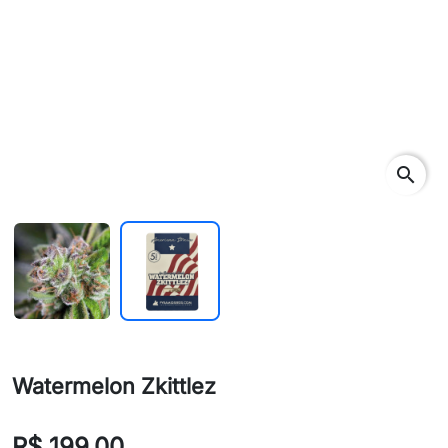
search
Watermelon Zkittlez
R$ 199,00