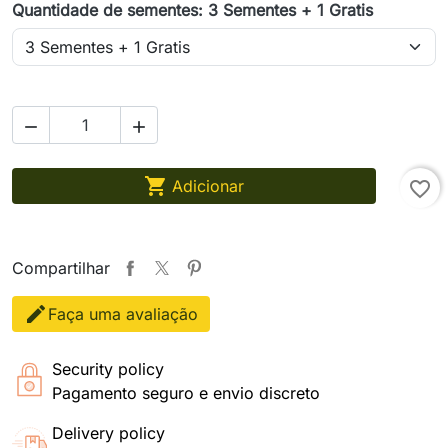
Quantidade de sementes: 3 Sementes + 1 Gratis



Adicionar
favorite_border
Compartilhar
Faça uma avaliação
Security policy
Pagamento seguro e envio discreto
Delivery policy