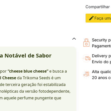
Compartilhar
Faça uma
Security p
Pagamento
a Notável de Sabor
Delivery p
Envio do 
a por
“cheese blue cheese”
e busca a
Alta qual
l Cheese
da Trikoma Seeds é um
20 anos co
e terceira geração foi estabilizada
nolépticas da versão fotodependente,
com aquele perfume pungente que