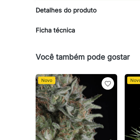
Detalhes do produto
Ficha técnica
Você também pode gostar
Novo
Nov
favorite_border