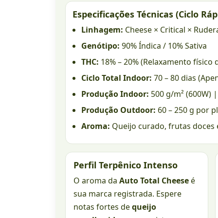
Especificações Técnicas (Ciclo Ráp
Linhagem:
Cheese × Critical × Rudera
Genótipo:
90% Índica / 10% Sativa
THC:
18% – 20% (Relaxamento físico d
Ciclo Total Indoor:
70 – 80 dias (Ape
Produção Indoor:
500 g/m² (600W) 
Produção Outdoor:
60 – 250 g por p
Aroma:
Queijo curado, frutas doces
Perfil Terpênico Intenso
O aroma da
Auto Total Cheese
é
sua marca registrada. Espere
notas fortes de
queijo