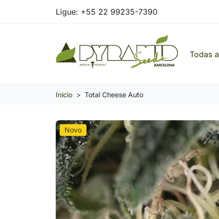
Ligue:
+55 22 99235-7390
Todas 
Pyramid Seeds Brasil: O Seu Banco de Seed
Início
Total Cheese Auto
Novo