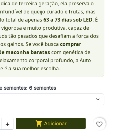
ica de terceira geração, ela preserva o
nfundível de queijo curado e frutas, mas
lo total de apenas
63 a 73 dias sob LED
. É
 vigorosa e muito produtiva, capaz de
uds tão pesados que desafiam a força dos
ios galhos. Se você busca
comprar
de maconha baratas
com genética de
 relaxamento corporal profundo, a Auto
e é a sua melhor escolha.
e sementes: 6 sementes

Adicionar
favorite_border
