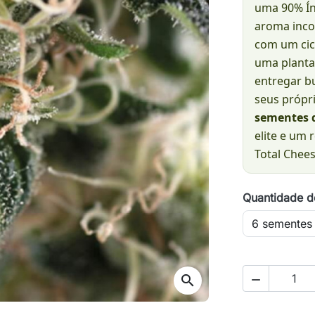
uma 90% Índ
aroma inco
com um cic
uma planta
entregar b
seus própr
sementes 
elite e um
Total Chees
Quantidade d
search
