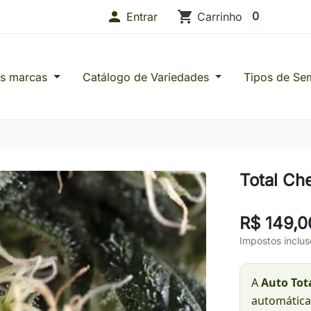

shopping_cart
0
Entrar
Carrinho
as marcas
Catálogo de Variedades
Tipos de Se
s de Confiança
Total Ch
R$ 149,0
Impostos inclus
A
Auto Tot
automática