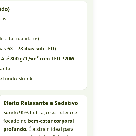
ido)
lis
e alta qualidade)
nas
63 – 73 dias sob LED
)
|
Até 800 g/1,5m² com LED 720W
lanta
 e fundo Skunk
Efeito Relaxante e Sedativo
Sendo 90% Índica, o seu efeito é
focado no
bem-estar corporal
profundo
. É a strain ideal para