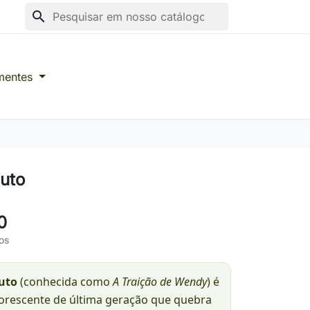
search
mentes
uto
0
os
uto
(conhecida como
A Traição de Wendy
) é
orescente de última geração que quebra