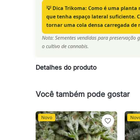
💡
Dica Trikoma:
Como é uma planta mu
que tenha espaço lateral suficiente.
tornar uma cola densa carregada de 
Nota: Sementes vendidas para preservação gen
o cultivo de cannabis.
Detalhes do produto
Você também pode gostar
Novo
Nov
favorite_border