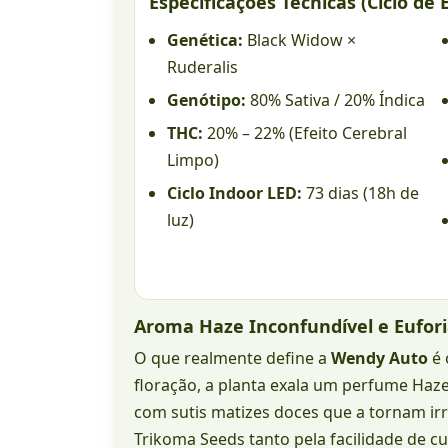
Especificações Técnicas (Ciclo de E
Genética:
Black Widow ×
Ruderalis
Genótipo:
80% Sativa / 20% Índica
THC:
20% – 22% (Efeito Cerebral
Limpo)
Ciclo Indoor LED:
73 dias (18h de
luz)
Aroma Haze Inconfundível e Eufori
O que realmente define a
Wendy Auto
é 
floração, a planta exala um perfume Haz
com sutis matizes doces que a tornam irre
Trikoma Seeds tanto pela facilidade de cu