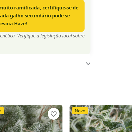
ito ramificada, certifique-se de
 Cada galho secundário pode se
resina Haze!
ética. Verifique a legislação local sobre
o
Novo
favorite_border