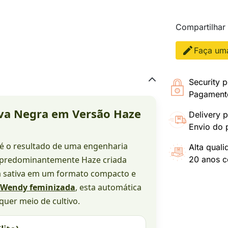
Compartilhar
Faça uma
Security p
Pagamento
va Negra em Versão Haze
Delivery p
Envio do 
, é o resultado de uma engenharia
Alta qual
e predominantemente Haze criada
20 anos co
 sativa em um formato compacto e
Wendy feminizada
, esta automática
quer meio de cultivo.