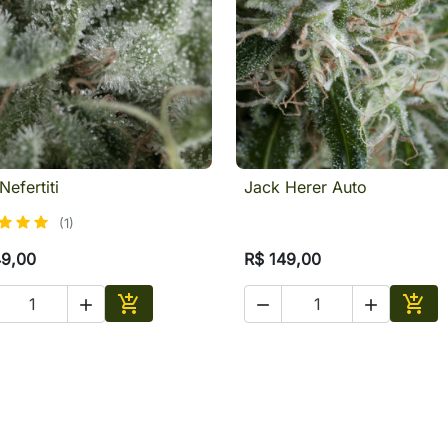
Nefertiti
Jack Herer Auto

Visualização rápida

Visualização rápid
(1)
49,00
R$ 149,00





Adicionar
Adic