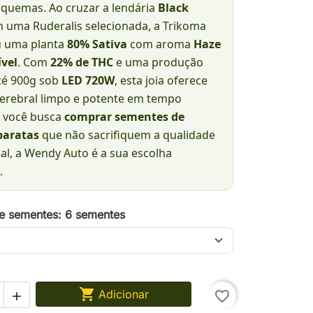
squemas. Ao cruzar a lendária
Black
 uma Ruderalis selecionada, a Trikoma
u uma planta
80% Sativa
com aroma
Haze
vel
. Com
22% de THC
e uma produção
até 900g sob
LED 720W
, esta joia oferece
cerebral limpo e potente em tempo
e você busca
comprar sementes de
aratas
que não sacrifiquem a qualidade
al, a Wendy Auto é a sua escolha
.
e sementes: 6 sementes

Adicionar
favorite_border
