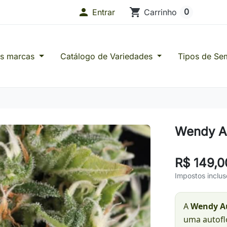

shopping_cart
0
Entrar
Carrinho
as marcas
Catálogo de Variedades
Tipos de Se
s de Confiança
Wendy A
R$ 149,0
Impostos inclus
A
Wendy A
uma autofl