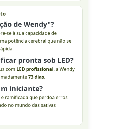
uto
ição de Wendy"?
ere-se à sua capacidade de
uma potência cerebral que não se
rápida.
ficar pronta sob LED?
 luz com
LED profissional
, a Wendy
oximadamente
73 dias
.
 um iniciante?
 e ramificada que perdoa erros
ndo no mundo das sativas