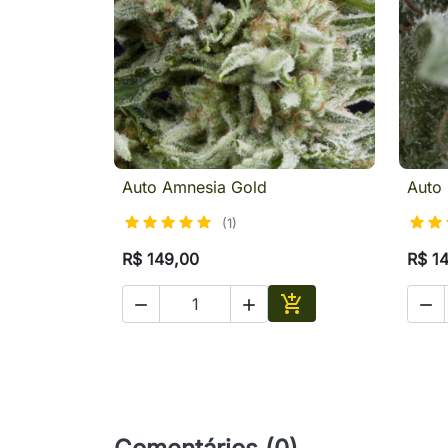
Auto Amnesia Gold
Auto 

Visualização rápida
(1)
R$ 149,00
R$ 1




Adicionar