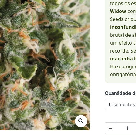
todos os e
Widow
com
Seeds crio
inconfundí
brutal de 
um efeito 
recorde. S
maconha b
Haze origin
obrigatória
Quantidade d
search
