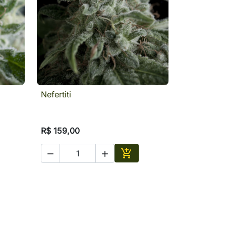
Nefertiti
a

Visualização rápida
R$ 159,00



ionar
Adicionar