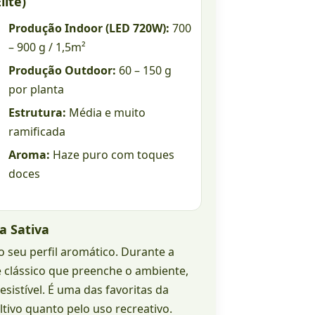
lite)
Produção Indoor (LED 720W):
700
– 900 g / 1,5m²
Produção Outdoor:
60 – 150 g
por planta
Estrutura:
Média e muito
ramificada
Aroma:
Haze puro com toques
doces
a Sativa
o seu perfil aromático. Durante a
e clássico que preenche o ambiente,
sistível. É uma das favoritas da
ltivo quanto pelo uso recreativo.