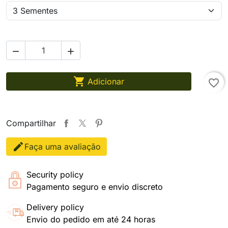



Adicionar
favorite_border
Compartilhar
Faça uma avaliação
Security policy
Pagamento seguro e envio discreto
Delivery policy
Envio do pedido em até 24 horas