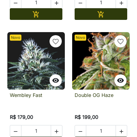




Adicionar
Adicionar


Novo
Novo
favorite_border
favorite_border


Wembley Fast
Double OG Haze
R$ 179,00
R$ 199,00



