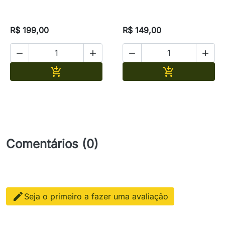
R$ 199,00
R$ 149,00




Adicionar
Adicionar


Comentários (0)

Seja o primeiro a fazer uma avaliação