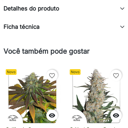
Detalhes do produto
Ficha técnica
Você também pode gostar
Novo
Novo
favorite_border
favorite_border

