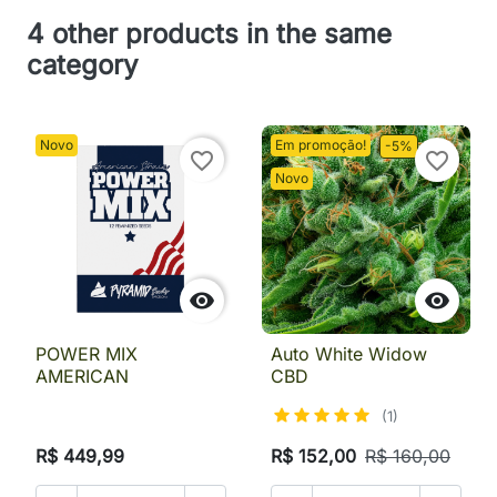
4 other products in the same
category
Novo
Em promoção!
-5%
favorite_border
favorite_border
Novo


POWER MIX
Auto White Widow
AMERICAN
CBD
(1)
R$ 449,99
R$ 152,00
R$ 160,00