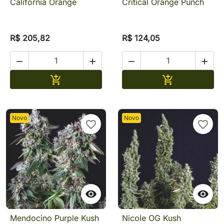
California Orange
Critical Orange Punch
R$ 205,82
R$ 124,05




Adicionar
Adicionar


Novo
Novo
favorite_border
favorite_border


Mendocino Purple Kush
Nicole OG Kush