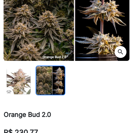
search
Orange Bud 2.0
R$ 230,77