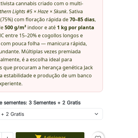
ctivista cannabis criado com o multi-
thern Lights #5 × Haze × Skunk
. Sativa
(75%) com floração rápida de
70–85 dias
,
de
500 g/m²
indoor e até
1 kg por planta
HC entre 15–20% e cogollos longos e
com pouca folha — manicura rápida,
bundante. Múltiplas vezes premiada
almente, é a escolha ideal para
es que procuram a herança genética Jack
a estabilidade e produção de um banco
xperiente.
e sementes: 3 Sementes + 2 Gratis

Adicionar