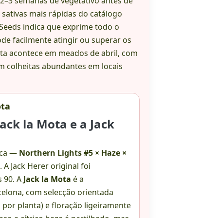
 2–3 semanas de vegetativo antes de
 sativas mais rápidas do catálogo
 Seeds indica que exprime todo o
de facilmente atingir ou superar os
eita acontece em meados de abril, com
m colheitas abundantes em locais
ota
Jack la Mota e a Jack
ica —
Northern Lights #5 × Haze ×
A Jack Herer original foi
s 90. A
Jack la Mota
é a
celona, com selecção orientada
por planta) e floração ligeiramente