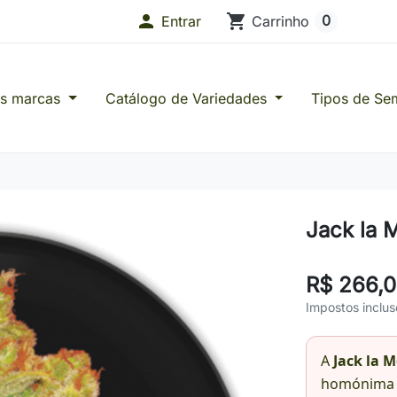

shopping_cart
0
Entrar
Carrinho
as marcas
Catálogo de Variedades
Tipos de Se
s de Confiança
Jack la 
R$ 266,
Impostos inclus
A
Jack la 
homónima 