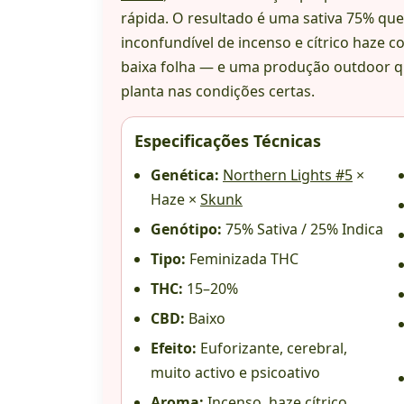
rápida. O resultado é uma sativa 75% que
inconfundível de incenso e cítrico haze 
baixa folha — e uma produção outdoor q
planta nas condições certas.
Especificações Técnicas
Genética:
Northern Lights #5
×
Haze ×
Skunk
Genótipo:
75% Sativa / 25% Indica
Tipo:
Feminizada THC
THC:
15–20%
CBD:
Baixo
Efeito:
Euforizante, cerebral,
muito activo e psicoativo
Aroma:
Incenso, haze cítrico,