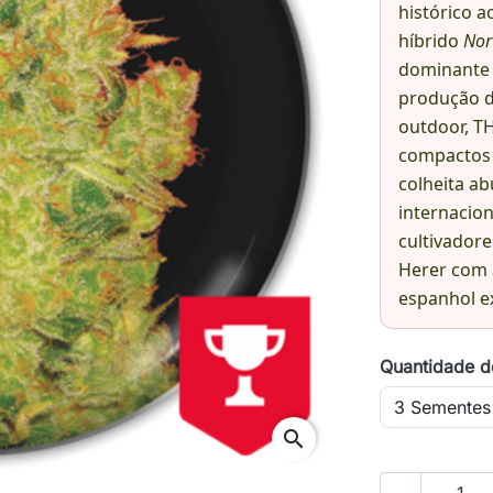
histórico a
híbrido
Nor
dominante 
produção 
outdoor, T
compactos 
colheita a
internacion
cultivador
Herer com 
espanhol e
Quantidade d
search