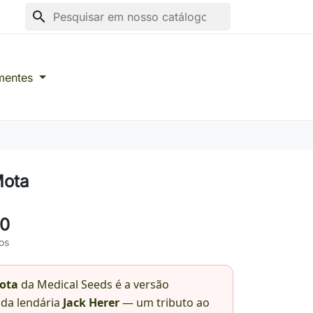
search
mentes
Mota
00
os
Mota
da Medical Seeds é a versão
da lendária
Jack Herer
— um tributo ao