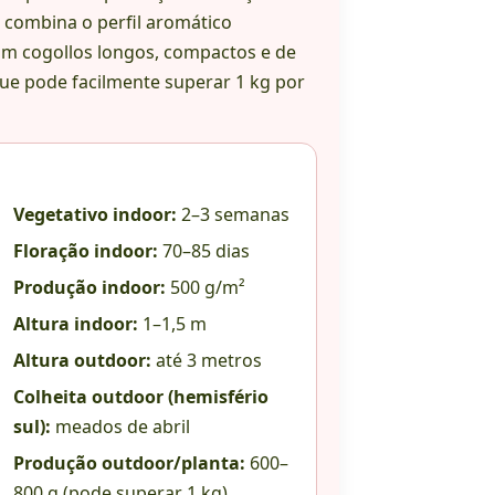
 combina o perfil aromático
com cogollos longos, compactos e de
ue pode facilmente superar 1 kg por
Vegetativo indoor:
2–3 semanas
Floração indoor:
70–85 dias
Produção indoor:
500 g/m²
Altura indoor:
1–1,5 m
Altura outdoor:
até 3 metros
Colheita outdoor (hemisfério
sul):
meados de abril
Produção outdoor/planta:
600–
800 g (pode superar 1 kg)