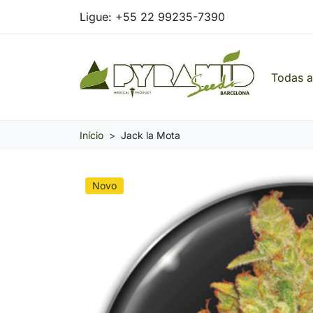
Ligue:
+55 22 99235-7390
Todas 
Pyramid Seeds Brasil: O Seu Banco de Seed
Início
Jack la Mota
Novo