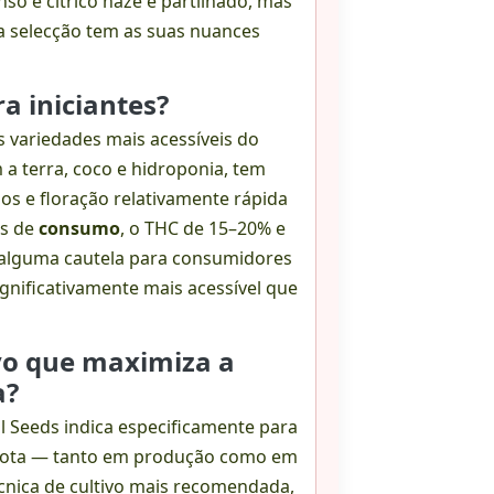
nso e cítrico haze é partilhado, mas
da selecção tem as suas nuances
ra iniciantes?
s variedades mais acessíveis do
a terra, coco e hidroponia, tem
os e floração relativamente rápida
os de
consumo
, o THC de 15–20% e
m alguma cautela para consumidores
gnificativamente mais acessível que
ivo que maximiza a
a?
l Seeds indica especificamente para
a Mota — tanto em produção como em
cnica de cultivo mais recomendada,