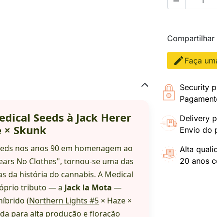

Compartilhar
Faça uma
Security p
Pagamento
edical Seeds à Jack Herer
Delivery p
e × Skunk
Envio do 
 Seeds nos anos 90 em homenagem ao
Alta qual
Wears No Clothes", tornou-se uma das
20 anos co
s da história do cannabis. A Medical
róprio tributo — a
Jack la Mota
—
íbrido (
Northern Lights #5
× Haze ×
da para alta produção e floração