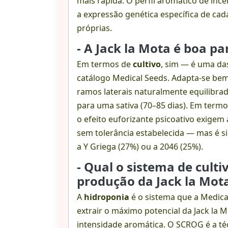
mais rápida. O perfil aromático de ince
a expressão genética específica de ca
próprias.
- A Jack la Mota é boa pa
Em termos de
cultivo
, sim — é uma da
catálogo Medical Seeds. Adapta-se bem 
ramos laterais naturalmente equilibrad
para uma sativa (70–85 dias). Em term
o efeito euforizante psicoativo exige
sem tolerância estabelecida — mas é si
a Y Griega (27%) ou a 2046 (25%).
- Qual o sistema de cult
produção da Jack la Mot
A
hidroponia
é o sistema que a Medica
extrair o máximo potencial da Jack l
intensidade aromática. O SCROG é a té