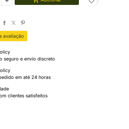
favorite_border

 avaliação
olicy
 seguro e envio discreto
olicy
pedido em até 24 horas
idade
m clientes satisfeitos