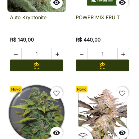


Auto Kryptonite
POWER MIX FRUIT
R$ 149,00
R$ 440,00




Adicionar
Adicionar


Novo
Novo
favorite_border
favorite_border

