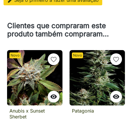

Seja o primeiro a fazer uma avaliação
Clientes que compraram este
produto também compraram...
Novo
Novo
favorite_border
favorite_border


Anubis x Sunset
Patagonia
Sherbet