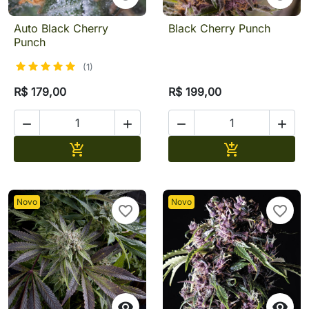
Auto Black Cherry
Black Cherry Punch
Punch
(1)
R$ 179,00
R$ 199,00




Adicionar
Adicionar


Novo
Novo
favorite_border
favorite_border

