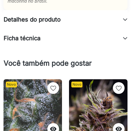
maconha no Brasil.
Detalhes do produto
Ficha técnica
Você também pode gostar
Novo
Novo
favorite_border
favorite_border

