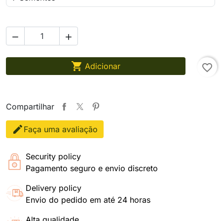



Adicionar
favorite_border
Compartilhar
Faça uma avaliação
Security policy
Pagamento seguro e envio discreto
Delivery policy
Envio do pedido em até 24 horas
Alta qualidade