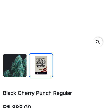
search
Black Cherry Punch Regular
R$ 388,00