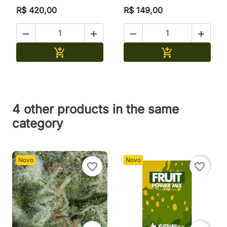
R$ 420,00
R$ 149,00




Adicionar
Adicionar


4 other products in the same
category
Novo
Novo
favorite_border
favorite_border