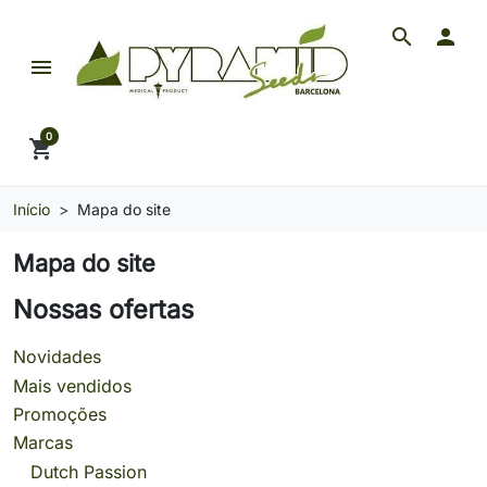
search

menu
Pyramid Seeds Brasil: O Seu Banco de Seeds de 
0
shopping_cart
Início
Mapa do site
Mapa do site
Nossas ofertas
Novidades
Mais vendidos
Promoções
Marcas
Dutch Passion