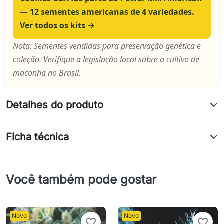
— 12 sementes americanas de 4 variedades.
Ver todos os kits →
Nota: Sementes vendidas para preservação genética e
coleção. Verifique a legislação local sobre o cultivo de
maconha no Brasil.
Detalhes do produto
Ficha técnica
Você também pode gostar
Novo
Novo
favorite_border
favorite_border