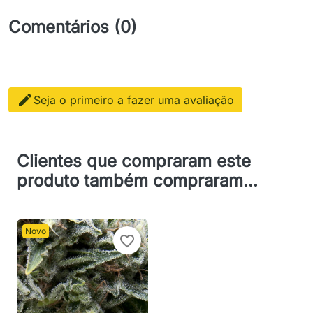
Comentários (0)

Seja o primeiro a fazer uma avaliação
Clientes que compraram este
produto também compraram...
Novo
favorite_border