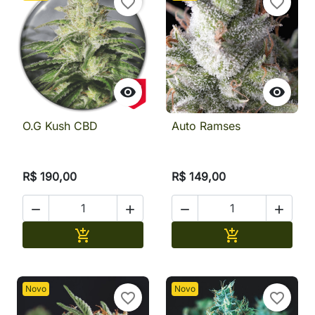
favorite_border
favorite_border


O.G Kush CBD
Auto Ramses
R$ 190,00
R$ 149,00




Adicionar
Adicionar


Novo
Novo
favorite_border
favorite_border