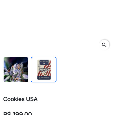
search
Cookies USA
R$ 199,00