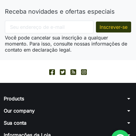
Receba novidades e ofertas especiais
Você pode cancelar sua inscrição a qualquer
momento. Para isso, consulte nossas informações de
contato em declaração legal.
arrow_drop_down
Products
arrow_drop_down
Our company
arrow_drop_down
Sua conta
arrow_drop_down
Informações da Loja