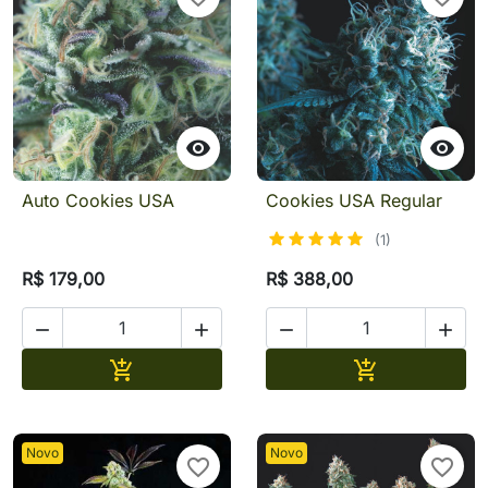


Auto Cookies USA
Cookies USA Regular
(1)
R$ 179,00
R$ 388,00




Adicionar
Adicionar


Novo
Novo
favorite_border
favorite_border