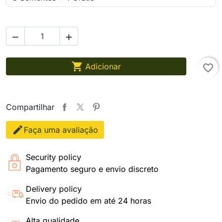



Adicionar
favorite_border
Compartilhar
Faça uma avaliação
Security policy
Pagamento seguro e envio discreto
Delivery policy
Envio do pedido em até 24 horas
Alta qualidade