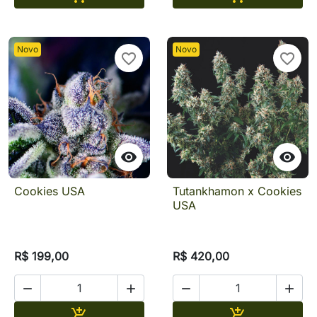
Novo
Novo
favorite_border
favorite_border


Cookies USA
Tutankhamon x Cookies
USA
R$ 199,00
R$ 420,00




Adicionar
Adicionar

