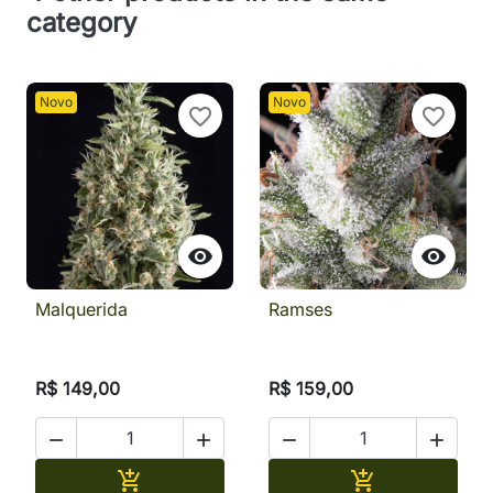
category
Novo
Novo
favorite_border
favorite_border


Malquerida
Ramses
R$ 149,00
R$ 159,00




Adicionar
Adicionar

