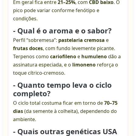
Em geral fica entre
21–25%
, com
CBD baixo
. O
pico pode variar conforme fenótipo e
condições.
- Qual é o aroma e o sabor?
Perfil “sobremesa”:
pastelaria cremosa
e
frutas doces
, com fundo levemente picante.
Terpenos como
cariofileno
e
humuleno
dão a
assinatura especiada, e o
limoneno
reforça o
toque cítrico-cremoso.
- Quanto tempo leva o ciclo
completo?
O ciclo total costuma ficar em torno de
70–75
dias
(da semente à colheita), dependendo do
ambiente.
- Quais outras genéticas USA