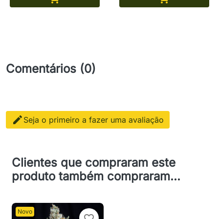
Comentários (0)

Seja o primeiro a fazer uma avaliação
Clientes que compraram este
produto também compraram...
Novo
favorite_border