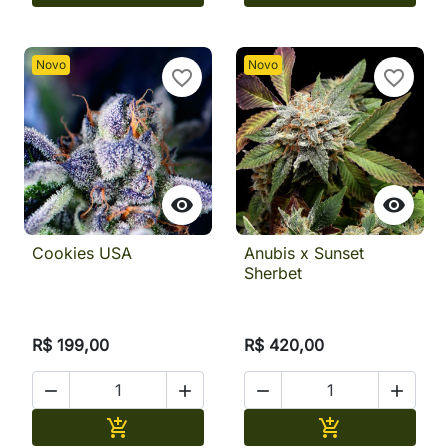
Novo
Novo
favorite_border
favorite_border


Cookies USA
Anubis x Sunset
Sherbet
R$ 199,00
R$ 420,00




Adicionar
Adicionar

