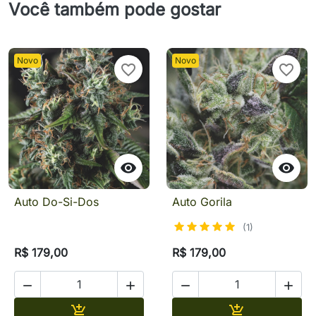
Você também pode gostar
Novo
Novo
favorite_border
favorite_border


Auto Do-Si-Dos
Auto Gorila
(1)
R$ 179,00
R$ 179,00




Adicionar
Adicionar

