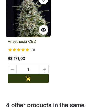

Anesthesia CBD
(1)
R$ 171,00


Adicionar

4 other products in the same