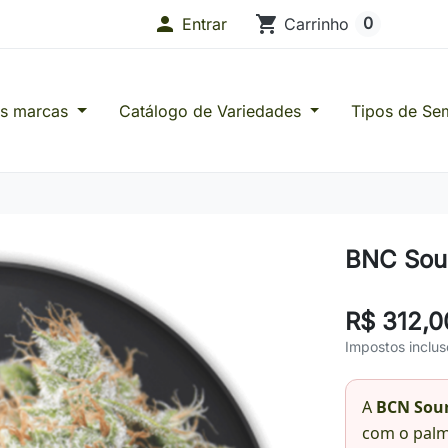

shopping_cart
0
Entrar
Carrinho
as marcas
Catálogo de Variedades
Tipos de Se
s de Confiança
BNC Sour
R$ 312,0
Impostos inclus
A
BCN Sour
com o palm