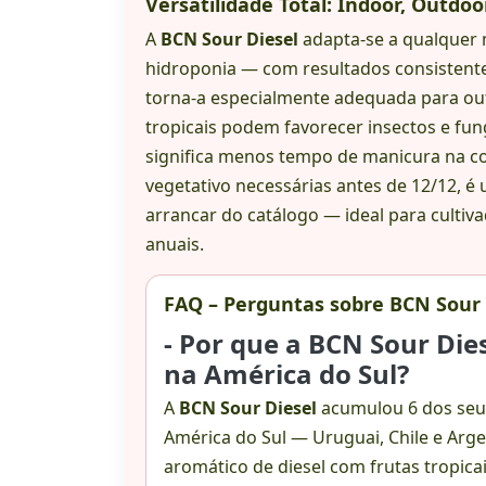
Versatilidade Total: Indoor, Outdo
A
BCN Sour Diesel
adapta-se a qualquer 
hidroponia — com resultados consistentes
torna-a especialmente adequada para out
tropicais podem favorecer insectos e fung
significa menos tempo de manicura na c
vegetativo necessárias antes de 12/12, é
arrancar do catálogo — ideal para cultiv
anuais.
FAQ – Perguntas sobre BCN Sour 
- Por que a BCN Sour Die
na América do Sul?
A
BCN Sour Diesel
acumulou 6 dos seu
América do Sul — Uruguai, Chile e Arge
aromático de diesel com frutas tropicai