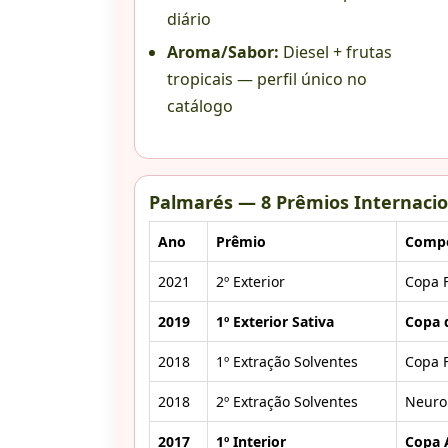
diário
Aroma/Sabor:
Diesel + frutas
tropicais — perfil único no
catálogo
Palmarés — 8 Prêmios Internacio
Ano
Prêmio
Compe
2021
2º Exterior
Copa F
2019
1º Exterior Sativa
Copa d
2018
1º Extração Solventes
Copa F
2018
2º Extração Solventes
Neuro
2017
1º Interior
Copa A