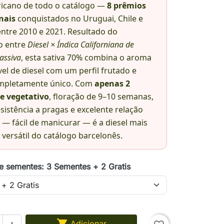
ricano de todo o catálogo —
8 prêmios
nais
conquistados no Uruguai, Chile e
entre 2010 e 2021. Resultado do
o entre
Diesel × Índica Californiana de
assiva
, esta sativa 70% combina o aroma
el de diesel com um perfil frutado e
ompletamente único. Com
apenas 2
e vegetativo
, floração de 9–10 semanas,
esistência a pragas e excelente relação
a — fácil de manicurar — é a diesel mais
versátil do catálogo barcelonês.
e sementes: 3 Sementes + 2 Gratis

Adicionar