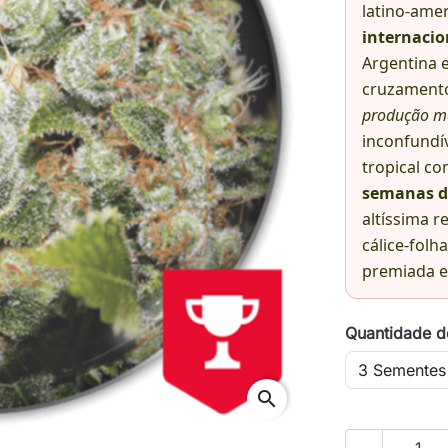
latino-ame
internacio
Argentina 
cruzament
produção m
inconfundív
tropical c
semanas d
altíssima r
cálice-folh
premiada e 
Quantidade d
search