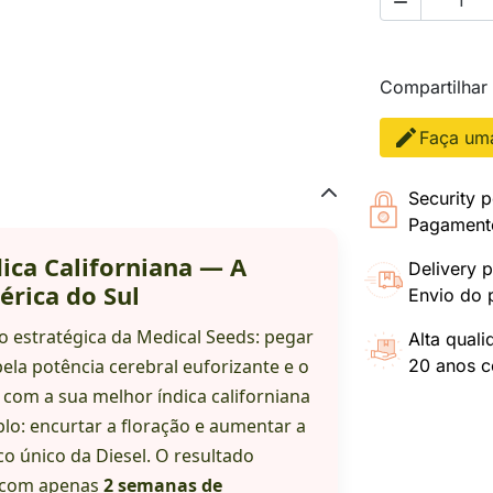

Compartilhar
Faça uma
Security p
Pagamento
dica Californiana — A
Delivery p
rica do Sul
Envio do 
 estratégica da Medical Seeds: pegar
Alta qual
la potência cerebral euforizante e o
20 anos co
com a sua melhor índica californiana
lo: encurtar a floração e aumentar a
co único da Diesel. O resultado
% com apenas
2 semanas de