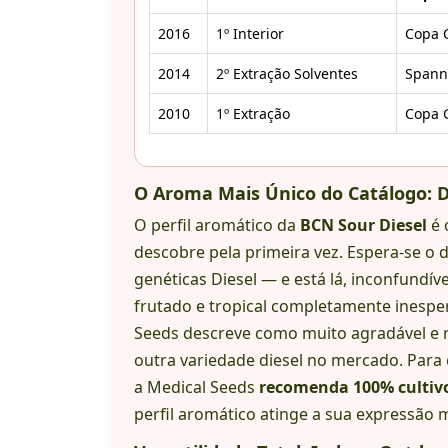
2016
1º Interior
Copa 
2014
2º Extração Solventes
Spann
2010
1º Extração
Copa G
O Aroma Mais Único do Catálogo: Di
O perfil aromático da
BCN Sour Diesel
é 
descobre pela primeira vez. Espera-se o 
genéticas Diesel — e está lá, inconfundí
frutado e tropical completamente inesp
Seeds descreve como muito agradável e r
outra variedade diesel no mercado. Para
a Medical Seeds
recomenda 100% cultiv
perfil aromático atinge a sua expressão 