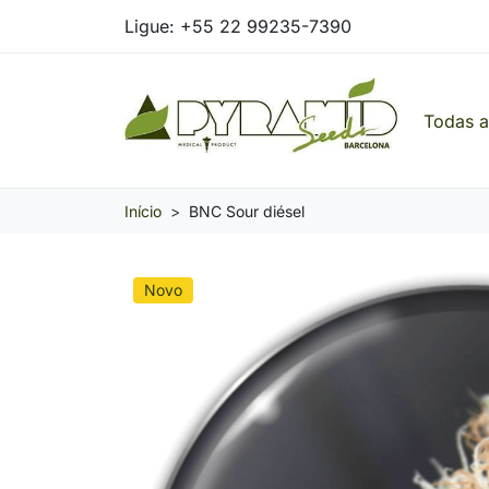
Ligue:
+55 22 99235-7390
Todas 
Pyramid Seeds Brasil: O Seu Banco de Seed
Início
BNC Sour diésel
Novo