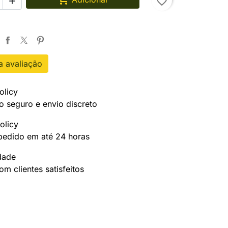
favorite_border

 avaliação
olicy
 seguro e envio discreto
olicy
pedido em até 24 horas
idade
m clientes satisfeitos