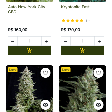
Auto New York City
Kryptonite Fast
CBD
(1)
R$ 160,00
R$ 179,00




Adicionar
Adicionar


Novo
Novo
favorite_border
favorite_border

