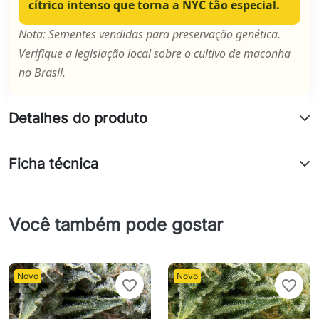
cítrico intenso que torna a NYC tão especial.
Nota: Sementes vendidas para preservação genética.
Verifique a legislação local sobre o cultivo de maconha
no Brasil.
Detalhes do produto
Ficha técnica
Você também pode gostar
Novo
Novo
favorite_border
favorite_border