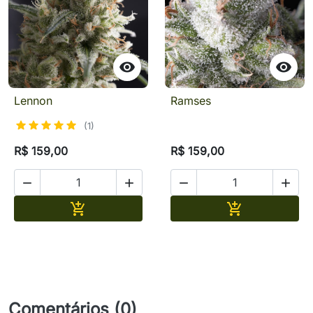


Lennon
Ramses
(1)
R$ 159,00
R$ 159,00




Adicionar
Adicionar


Comentários (0)