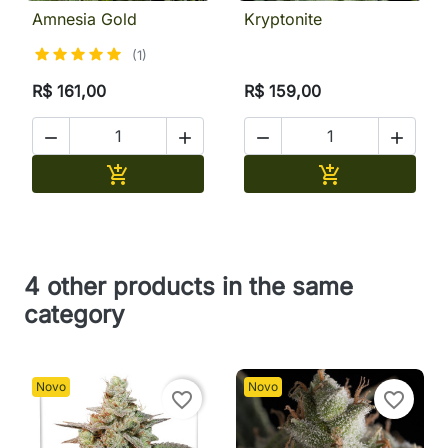
Amnesia Gold
Kryptonite
(1)
R$ 161,00
R$ 159,00




Adicionar
Adicionar


4 other products in the same
category
Novo
Novo
favorite_border
favorite_border