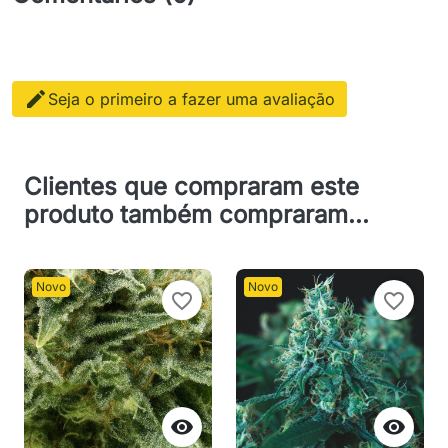

Seja o primeiro a fazer uma avaliação
Clientes que compraram este
produto também compraram...
Novo
Novo
favorite_border
favorite_border

