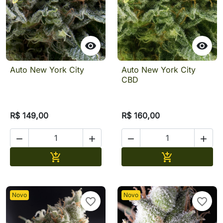


Auto New York City
Auto New York City
CBD
R$ 149,00
R$ 160,00




Adicionar
Adicionar


Novo
Novo
favorite_border
favorite_border