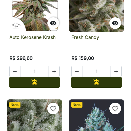


Auto Kerosene Krash
Fresh Candy
R$ 296,60
R$ 159,00




Adicionar
Adicionar


Novo
Novo
favorite_border
favorite_border