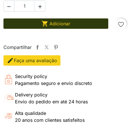



Adicionar
favorite_border
Compartilhar
Faça uma avaliação
Security policy
Pagamento seguro e envio discreto
Delivery policy
Envio do pedido em até 24 horas
Alta qualidade
20 anos com clientes satisfeitos