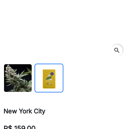
search
New York City
R$ 159,00