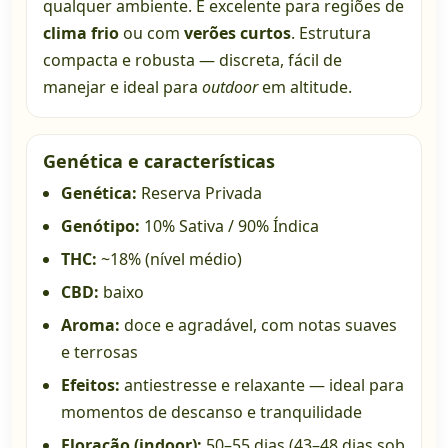
qualquer ambiente. É excelente para regiões de
clima frio
ou com
verões curtos
. Estrutura
compacta e robusta — discreta, fácil de
manejar e ideal para
outdoor
em altitude.
Genética e características
Genética:
Reserva Privada
Genótipo:
10% Sativa / 90% Índica
THC:
~18% (nível médio)
CBD:
baixo
Aroma:
doce e agradável, com notas suaves
e terrosas
Efeitos:
antiestresse e relaxante — ideal para
momentos de descanso e tranquilidade
Floração (indoor):
50–55 dias (43–48 dias sob