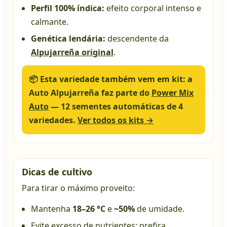
Perfil 100% índica:
efeito corporal intenso e
calmante.
Genética lendária:
descendente da
Alpujarreña original
.
📦
Esta variedade também vem em kit:
a
Auto Alpujarreña faz parte do
Power Mix
Auto
— 12 sementes automáticas de 4
variedades.
Ver todos os kits →
Dicas de cultivo
Para tirar o máximo proveito:
Mantenha
18–26 °C
e
~50%
de umidade.
Evite excesso de nutrientes; prefira