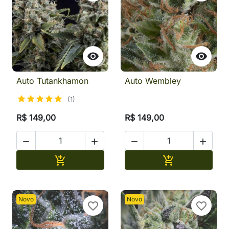


Auto Tutankhamon
Auto Wembley
(1)
R$ 149,00
R$ 149,00




Adicionar
Adicionar


Novo
Novo
favorite_border
favorite_border