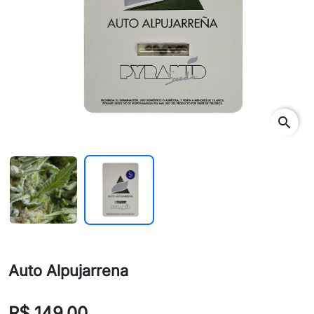
search
Auto Alpujarrena
R$ 149,00