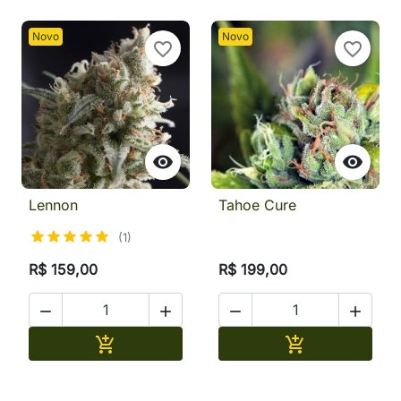
Novo
Novo
favorite_border
favorite_border


Lennon
Tahoe Cure
(1)
R$ 159,00
R$ 199,00




Adicionar
Adicionar

