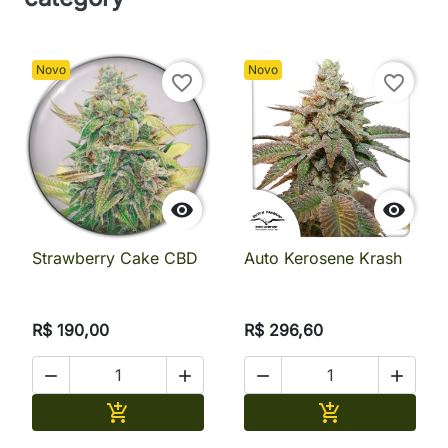
Novo
Novo
favorite_border
favorite_border


Strawberry Cake CBD
Auto Kerosene Krash
R$ 190,00
R$ 296,60




Adicionar
Adicionar

