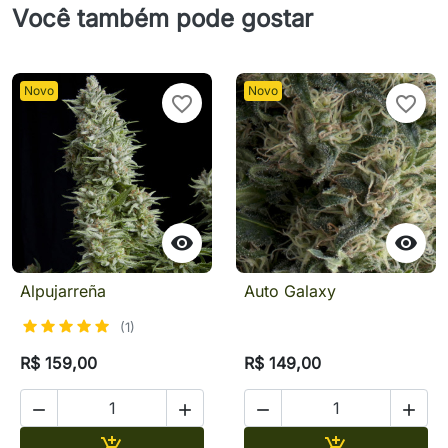
Você também pode gostar
Novo
Novo
favorite_border
favorite_border


Alpujarreña
Auto Galaxy
(1)
R$ 159,00
R$ 149,00




Adicionar
Adicionar

