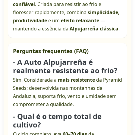
confiável
. Criada para resistir ao frio e
florescer rapidamente, combina
simplicidade,
produtividade
e um
efeito relaxante
—
mantendo a essência da
Alpujarreña clássica
.
Perguntas frequentes (FAQ)
- A
Auto Alpujarreña
é
realmente resistente ao frio?
Sim. Considerada a
mais resistente
da Pyramid
Seeds; desenvolvida nas montanhas da
Andaluzia, suporta frio, vento e umidade sem
comprometer a qualidade.
- Qual é o tempo total de
cultivo?
O ciclo completo leva
60–70 dias
da