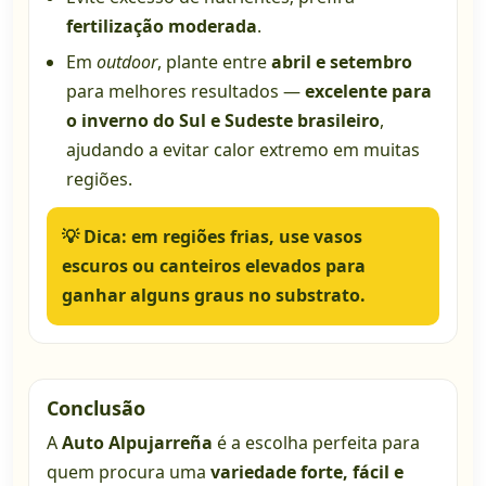
fertilização moderada
.
Em
outdoor
, plante entre
abril e setembro
para melhores resultados —
excelente para
o inverno do Sul e Sudeste brasileiro
,
ajudando a evitar calor extremo em muitas
regiões.
💡
Dica:
em regiões frias, use vasos
escuros ou canteiros elevados para
ganhar alguns graus no substrato.
Conclusão
A
Auto Alpujarreña
é a escolha perfeita para
quem procura uma
variedade forte, fácil e