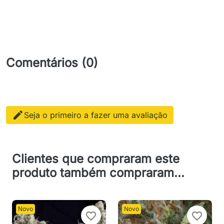
Comentários (0)

Seja o primeiro a fazer uma avaliação
Clientes que compraram este
produto também compraram...
Novo
Novo
favorite_border
favorite_border