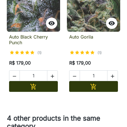


Auto Black Cherry
Auto Gorila
Punch
(1)
(1)
R$ 179,00
R$ 179,00




Adicionar
Adicionar


4 other products in the same
category