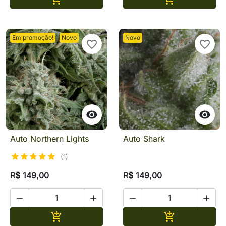
Em promoção!
Novo
Novo
favorite_border
favorite_border


Auto Northern Lights
Auto Shark
(1)
R$ 149,00
R$ 149,00




Adicionar
Adicionar

