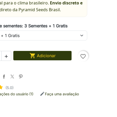
eal para o clima brasileiro.
Envio discreto e
direto da Pyramid Seeds Brasil.
e sementes: 3 Sementes + 1 Gratis

Adicionar
favorite_border

(5.0)
iações do usuário (1)
Faça uma avaliação