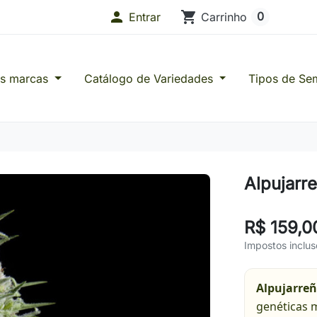

shopping_cart
0
Entrar
Carrinho
as marcas
Catálogo de Variedades
Tipos de Se
s de Confiança
Alpujarr
R$ 159,0
Impostos inclus
Alpujarre
genéticas m