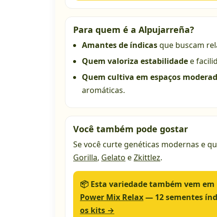
Para quem é a Alpujarreña?
Amantes de índicas
que buscam rel
Quem valoriza estabilidade
e facili
Quem cultiva em espaços modera
aromáticas.
Você também pode gostar
Se você curte genéticas modernas e qu
Gorilla
,
Gelato
e
Zkittlez
.
📦
Esta variedade também vem em k
Power Mix Relax
— 12 sementes índi
os kits →