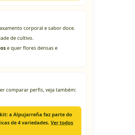
axamento corporal e sabor doce.
dade de cultivo.
dos
e quer flores densas e
er comparar perfis, veja também:
it:
a Alpujarreña faz parte do
cas de 4 variedades.
Ver todos