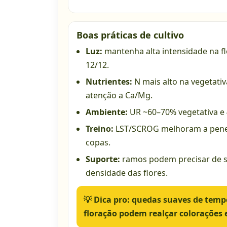
Boas práticas de cultivo
Luz:
mantenha alta intensidade na fl
12/12.
Nutrientes:
N mais alto na vegetativ
atenção a Ca/Mg.
Ambiente:
UR ~60–70% vegetativa e 
Treino:
LST/SCROG melhoram a penet
copas.
Suporte:
ramos podem precisar de su
densidade das flores.
💡
Dica pro:
quedas suaves de tempe
floração podem realçar colorações e