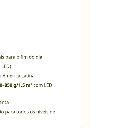
is para o fim do dia
b LED)
a América Latina
0–850 g/1,5 m²
com LED
lanta
ão para todos os níveis de