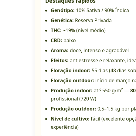
Destaques rápidos
Genótipo:
10% Sativa / 90% Índica
Genética:
Reserva Privada
THC:
~19% (nível médio)
CBD:
baixo
Aroma:
doce, intenso e agradável
Efeitos:
antiestresse e relaxante, idea
Floração indoor:
55 dias (48 dias so
Floração outdoor:
início de março n
Produção indoor:
até 550 g/m² —
80
profissional (720 W)
Produção outdoor:
0,5–1,5 kg por p
Nível de cultivo:
fácil (excelente opç
experiência)