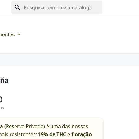
search
mentes
eña
0
os
ña
(Reserva Privada) é uma das nossas
ais resistentes:
19% de THC
e
floração