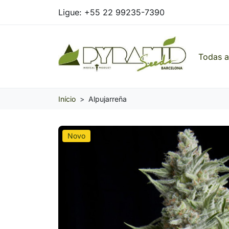
Ligue:
+55 22 99235-7390
Todas 
Pyramid Seeds Brasil: O Seu Banco de Seed
Início
Alpujarreña
Novo