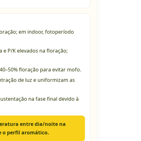
oração; em indoor, fotoperíodo
a e P/K elevados na floração;
40–50% floração para evitar mofo.
ração de luz e uniformizam as
stentação na fase final devido à
ratura entre dia/noite na
 o perfil aromático.