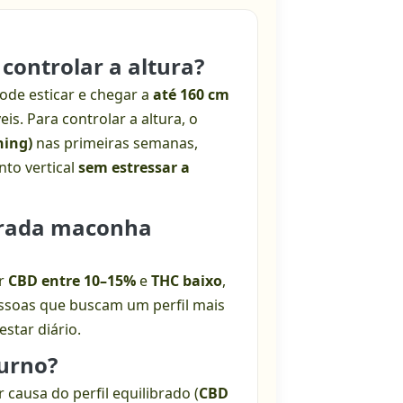
 controlar a altura?
pode esticar e chegar a
até 160 cm
s. Para controlar a altura, o
ning)
nas primeiras semanas,
nto vertical
sem estressar a
derada maconha
er
CBD entre 10–15%
e
THC baixo
,
essoas que buscam um perfil mais
star diário.
iurno?
 causa do perfil equilibrado (
CBD