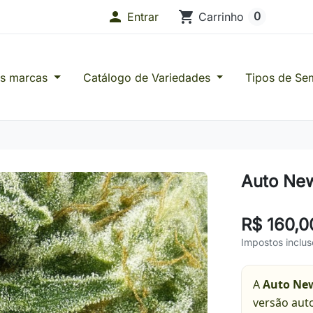

shopping_cart
0
Entrar
Carrinho
as marcas
Catálogo de Variedades
Tipos de Se
s de Confiança
Auto New
R$ 160,0
Impostos inclus
A
Auto New
versão aut