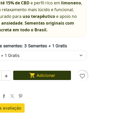
até 15% de CBD
e perfil rico em
limoneno
,
 relaxamento mais lúcido e funcional,
curado para
uso terapêutico
e apoio no
a
ansiedade
.
Sementes originais com
screta em todo o Brasil.
e sementes: 3 Sementes + 1 Gratis

Adicionar
favorite_border

 avaliação