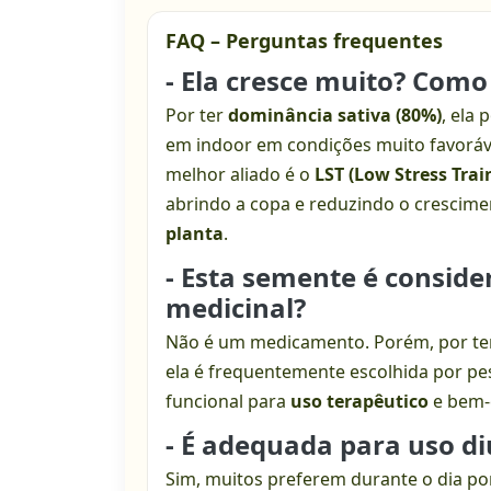
FAQ – Perguntas frequentes
- Ela cresce muito? Como
Por ter
dominância sativa (80%)
, ela 
em indoor em condições muito favorávei
melhor aliado é o
LST (Low Stress Trai
abrindo a copa e reduzindo o crescime
planta
.
- Esta semente é consi
medicinal?
Não é um medicamento. Porém, por t
ela é frequentemente escolhida por p
funcional para
uso terapêutico
e bem-e
- É adequada para uso d
Sim, muitos preferem durante o dia por