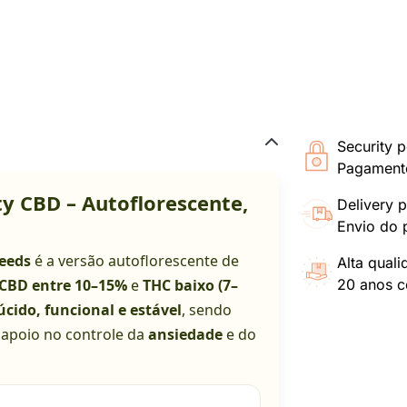
Security p
Pagamento
y CBD – Autoflorescente,
Delivery p
Envio do 
eeds
é a versão autoflorescente de
Alta qual
CBD entre 10–15%
e
THC baixo (7–
20 anos co
úcido, funcional e estável
, sendo
 apoio no controle da
ansiedade
e do