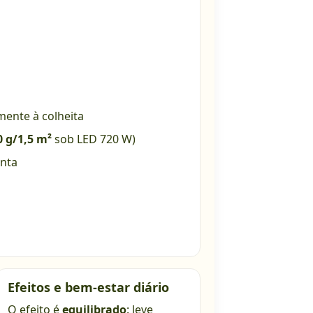
mente à colheita
0 g/1,5 m²
sob LED 720 W)
anta
Efeitos e bem-estar diário
O efeito é
equilibrado
: leve