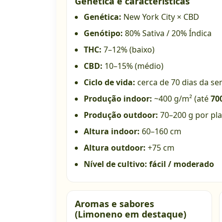
Genética e características
Genética:
New York City × CBD
Genótipo:
80% Sativa / 20% Índica
THC:
7–12% (baixo)
CBD:
10–15% (médio)
Ciclo de vida:
cerca de 70 dias da se
Produção indoor:
~400 g/m² (até
70
Produção outdoor:
70–200 g por pl
Altura indoor:
60–160 cm
Altura outdoor:
+75 cm
Nível de cultivo:
fácil / moderado
Aromas e sabores
(Limoneno em destaque)