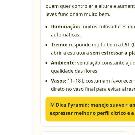
quem quer controlar a altura e aumenta
leves funcionam muito bem.
Iluminação:
muitos cultivadores 
automáticas.
Treino:
responde muito bem a
LST (
abrir a estrutura
sem estressar a pl
Ambiente:
ventilação constante aju
qualidade das flores.
Vasos:
11–18 L costumam favorecer v
direto no vaso final para evitar atra
💡
Dica Pyramid:
manejo suave + am
expressar melhor o perfil cítrico e a