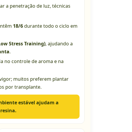
r a penetração de luz, técnicas
mantêm
18/6
durante todo o ciclo em
Low Stress Training)
, ajudando a
anta
.
da no controle de aroma e na
igor; muitos preferem plantar
sos por transplante.
biente estável ajudam a
 resina.