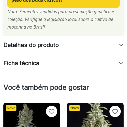
peso dos buds cítricos!
Nota: Sementes vendidas para preservação genética e
coleção. Verifique a legislação local sobre o cultivo de
maconha no Brasil.
Detalhes do produto
Ficha técnica
Você também pode gostar
Novo
Novo
favorite_border
favorite_border