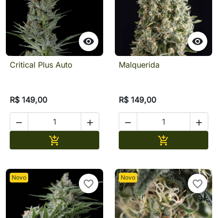


Critical Plus Auto
Malquerida
R$ 149,00
R$ 149,00




Adicionar
Adicionar


Novo
Novo
favorite_border
favorite_border