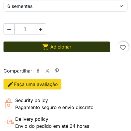



Adicionar
favorite_border
Compartilhar
Faça uma avaliação
Security policy
Pagamento seguro e envio discreto
Delivery policy
Envio do pedido em até 24 horas