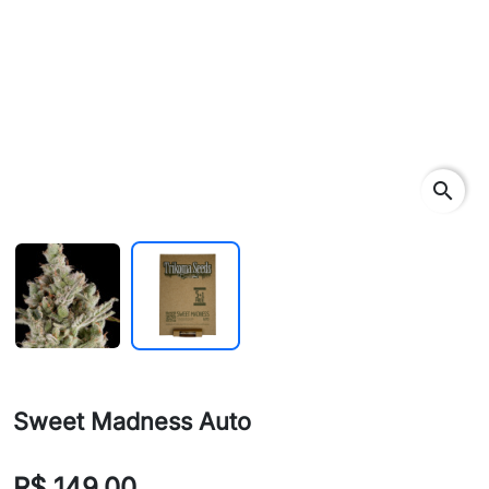
search
Sweet Madness Auto
R$ 149,00