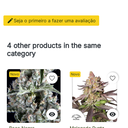

Seja o primeiro a fazer uma avaliação
4 other products in the same
category
Novo
Novo
favorite_border
favorite_border

