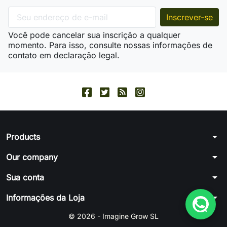
Você pode cancelar sua inscrição a qualquer
momento. Para isso, consulte nossas informações de
contato em declaração legal.
arrow_drop_down
Products
arrow_drop_down
Our company
arrow_drop_down
Sua conta
arrow_drop_down
Informações da Loja
© 2026 - Imagine Grow SL