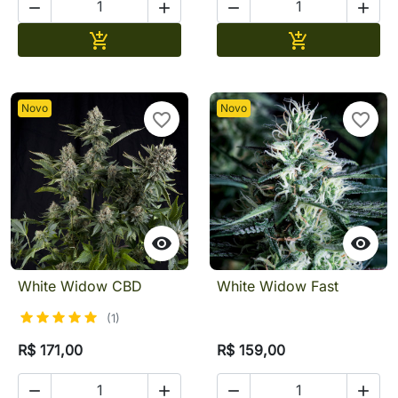




Adicionar
Adicionar


Novo
Novo
favorite_border
favorite_border


White Widow CBD
White Widow Fast
(1)
R$ 171,00
R$ 159,00



