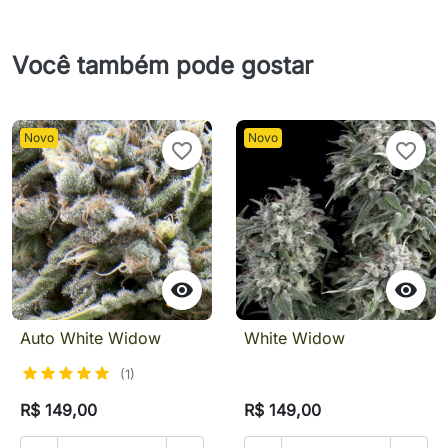
Você também pode gostar
Novo
Novo
favorite_border
favorite_border


Auto White Widow
White Widow
(1)
R$ 149,00
R$ 149,00