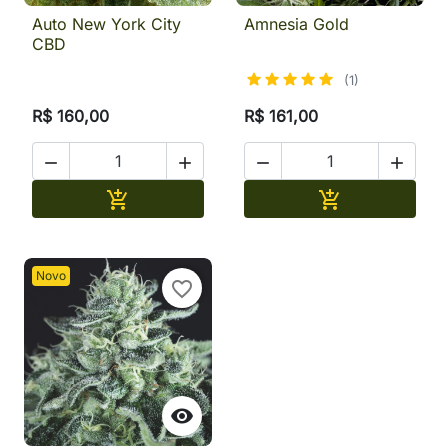
Auto New York City
Amnesia Gold
CBD
(1)
R$ 160,00
R$ 161,00




Adicionar
Adicionar


Novo
favorite_border
