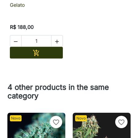
Gelato
R$ 188,00


Adicionar

4 other products in the same
category
Novo
Novo
favorite_border
favorite_border