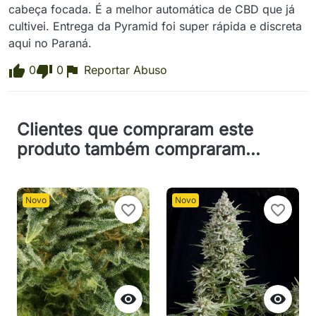
cabeça focada. É a melhor automática de CBD que já 
cultivei. Entrega da Pyramid foi super rápida e discreta 
aqui no Paraná.
0
0
Reportar Abuso
Clientes que compraram este
produto também compraram...
Novo
Novo
favorite_border
favorite_border

