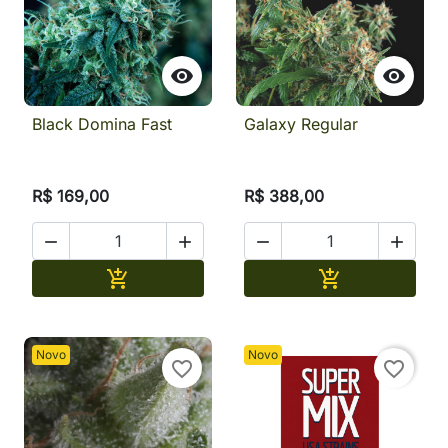


Black Domina Fast
Galaxy Regular
R$ 169,00
R$ 388,00




Adicionar
Adicionar


Novo
Novo
favorite_border
favorite_border