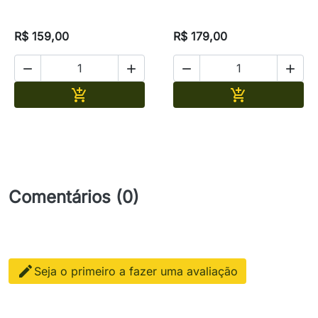
R$ 159,00
R$ 179,00




Adicionar
Adicionar


Comentários (0)

Seja o primeiro a fazer uma avaliação