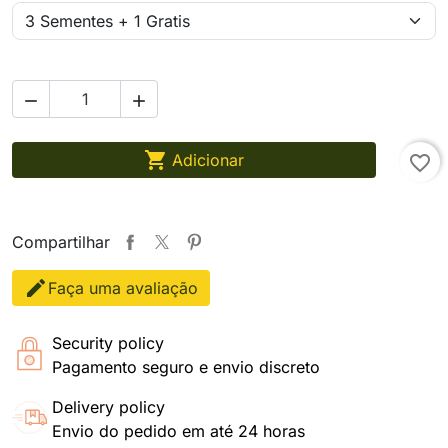



Adicionar
favorite_border
Compartilhar
Faça uma avaliação
Security policy
Pagamento seguro e envio discreto
Delivery policy
Envio do pedido em até 24 horas