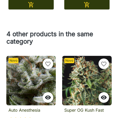
Adicionar
Adicionar


4 other products in the same
category
Novo
Novo
favorite_border
favorite_border


Auto Anesthesia
Super OG Kush Fast