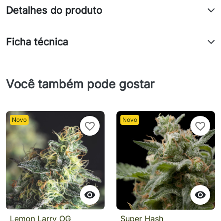
Detalhes do produto
Ficha técnica
Você também pode gostar
Novo
Novo
favorite_border
favorite_border


Lemon Larry OG
Super Hash