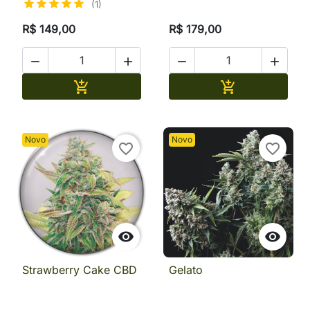
(1)
R$ 149,00
R$ 179,00




Adicionar
Adicionar


Novo
Novo
favorite_border
favorite_border


Strawberry Cake CBD
Gelato