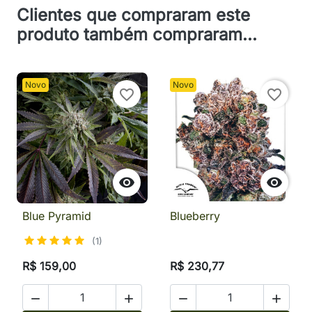
Clientes que compraram este
produto também compraram...
Novo
Novo
favorite_border
favorite_border


Blue Pyramid
Blueberry
(1)
R$ 159,00
R$ 230,77



