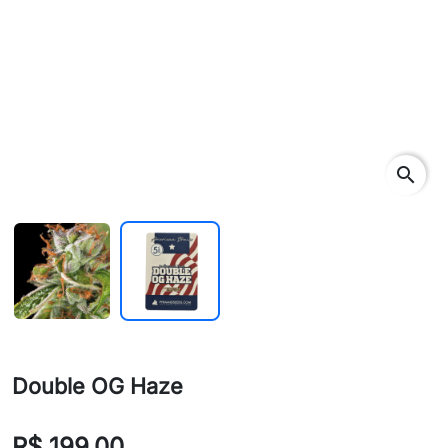
search
Double OG Haze
R$ 199,00