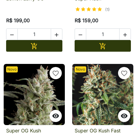
(1)
R$ 199,00
R$ 159,00




Adicionar
Adicionar


Novo
Novo
favorite_border
favorite_border


Super OG Kush
Super OG Kush Fast