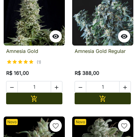


Amnesia Gold
Amnesia Gold Regular
(1)
R$ 161,00
R$ 388,00




Adicionar
Adicionar


Novo
Novo
favorite_border
favorite_border