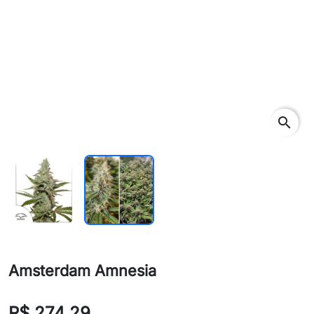
search
Amsterdam Amnesia
R$ 274,29