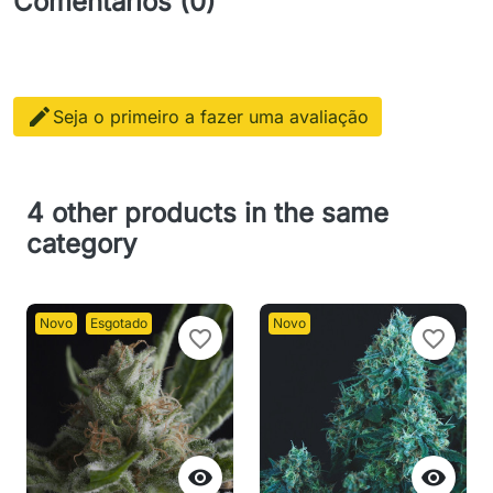
Comentários (0)

Seja o primeiro a fazer uma avaliação
4 other products in the same
category
Novo
Esgotado
Novo
favorite_border
favorite_border

