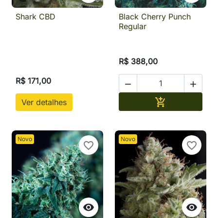
Shark CBD
Black Cherry Punch
Regular
R$ 388,00
R$ 171,00


Adicionar

Ver detalhes
Novo
Novo
favorite_border
favorite_border

