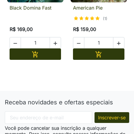
Black Domina Fast
American Pie
(1)
R$ 169,00
R$ 159,00




Adicionar
Adicionar


Receba novidades e ofertas especiais
Você pode cancelar sua inscrição a qualquer
momento. Para isso, consulte nossas informações de