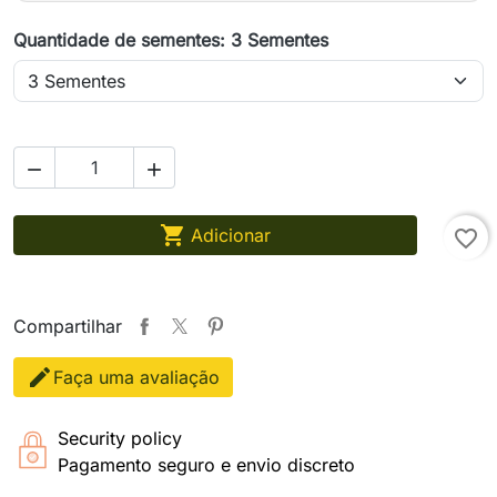
Quantidade de sementes: 3 Sementes



Adicionar
favorite_border
Compartilhar
Faça uma avaliação
Security policy
Pagamento seguro e envio discreto