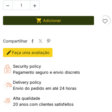



Adicionar
favorite_border
Compartilhar
Faça uma avaliação
Security policy
Pagamento seguro e envio discreto
Delivery policy
Envio do pedido em até 24 horas
Alta qualidade
20 anos com clientes satisfeitos