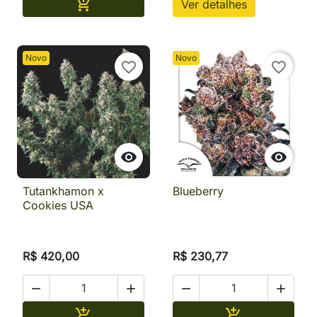
Adicionar

Ver detalhes
Novo
Novo
favorite_border
favorite_border


Tutankhamon x
Blueberry
Cookies USA
R$ 420,00
R$ 230,77




Adicionar
Adicionar

