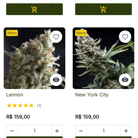
Adicionar
Adicionar


Novo
Novo
favorite_border
favorite_border


Lennon
New York City
(1)
R$ 159,00
R$ 159,00



