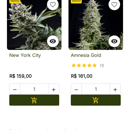
Novo
Novo
favorite_border
favorite_border


New York City
Amnesia Gold
(1)
R$ 159,00
R$ 161,00




Adicionar
Adicionar

