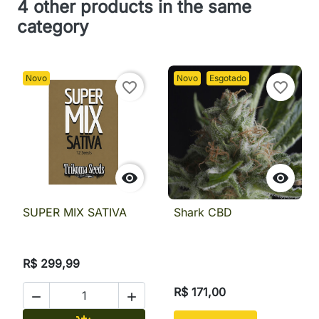
4 other products in the same
category
Novo
Novo
Esgotado
favorite_border
favorite_border


SUPER MIX SATIVA
Shark CBD
R$ 299,99
R$ 171,00

