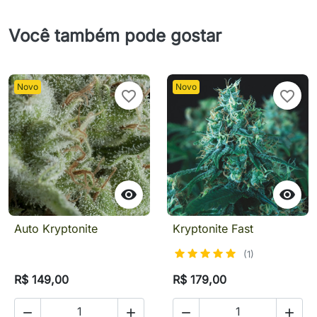
Você também pode gostar
Novo
Novo
favorite_border
favorite_border


Auto Kryptonite
Kryptonite Fast
(1)
R$ 149,00
R$ 179,00



