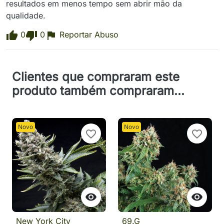
resultados em menos tempo sem abrir mão da 
qualidade.
0
0
Reportar Abuso
Clientes que compraram este
produto também compraram...
Novo
Novo
favorite_border
favorite_border


New York City
69.G