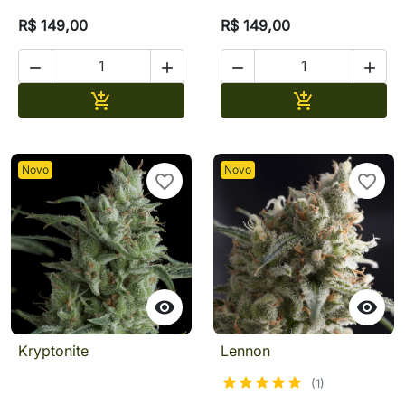
R$ 149,00
R$ 149,00




Adicionar
Adicionar


Novo
Novo
favorite_border
favorite_border


Kryptonite
Lennon
(1)