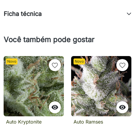
Ficha técnica
Você também pode gostar
Novo
Novo
favorite_border
favorite_border


Auto Kryptonite
Auto Ramses