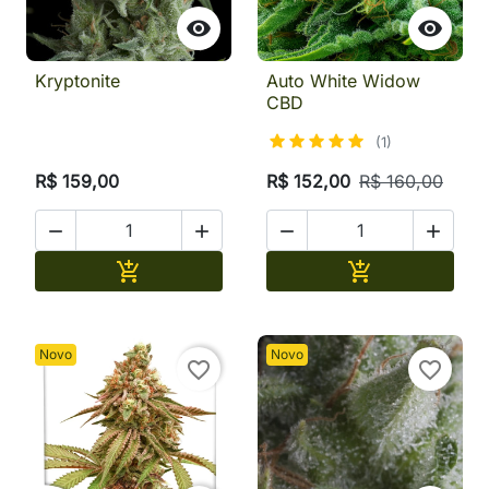


Kryptonite
Auto White Widow
CBD
(1)
R$ 159,00
R$ 152,00
R$ 160,00




Adicionar
Adicionar


Novo
Novo
favorite_border
favorite_border