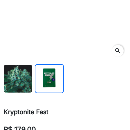
search
Kryptonite Fast
R$ 179,00