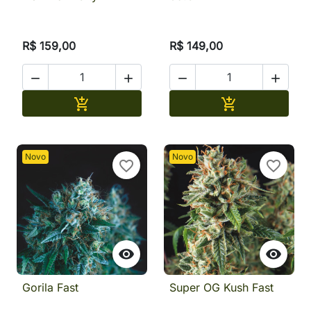
R$ 159,00
R$ 149,00




Adicionar
Adicionar


Novo
Novo
favorite_border
favorite_border


Gorila Fast
Super OG Kush Fast