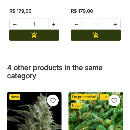
R$ 179,00
R$ 179,00




Adicionar
Adicionar


4 other products in the same
category
Novo
Em promoção!
-5%
favorite_border
favorite_border
Novo