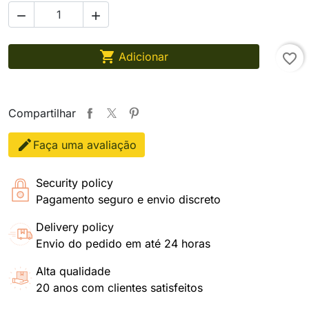



Adicionar
favorite_border
Compartilhar
Faça uma avaliação
Security policy
Pagamento seguro e envio discreto
Delivery policy
Envio do pedido em até 24 horas
Alta qualidade
20 anos com clientes satisfeitos