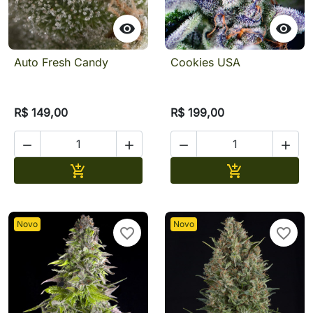


Auto Fresh Candy
Cookies USA
R$ 149,00
R$ 199,00




Adicionar
Adicionar


Novo
Novo
favorite_border
favorite_border