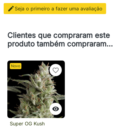

Seja o primeiro a fazer uma avaliação
Clientes que compraram este
produto também compraram...
Novo
favorite_border

Super OG Kush