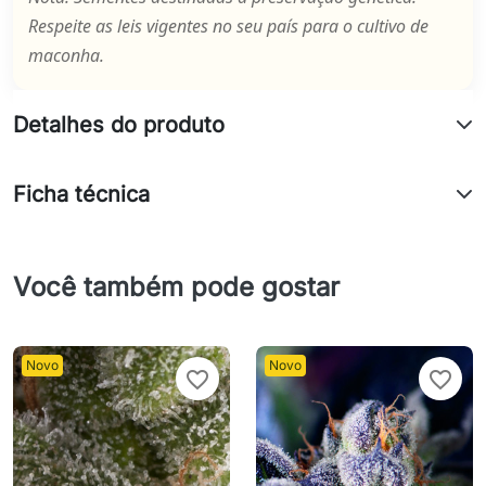
Respeite as leis vigentes no seu país para o cultivo de
maconha.
Detalhes do produto
Ficha técnica
Você também pode gostar
Novo
Novo
favorite_border
favorite_border