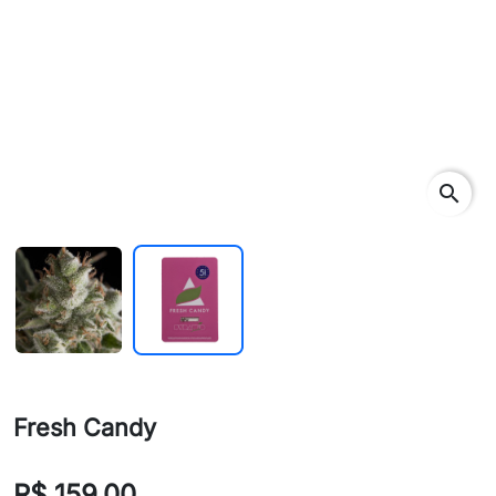
search
Fresh Candy
R$ 159,00