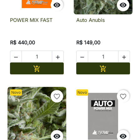


POWER MIX FAST
Auto Anubis
R$ 440,00
R$ 149,00




Adicionar
Adicionar


Novo
Novo
favorite_border
favorite_border

