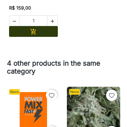
R$ 159,00


Adicionar

4 other products in the same
category
Novo
Novo
favorite_border
favorite_border