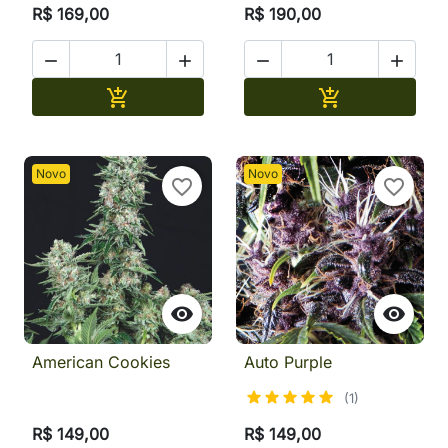
R$ 169,00
R$ 190,00




Adicionar
Adicionar


Novo
Novo
favorite_border
favorite_border


American Cookies
Auto Purple
(1)
R$ 149,00
R$ 149,00