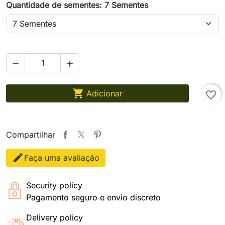
Quantidade de sementes: 7 Sementes



Adicionar
favorite_border
Compartilhar
Faça uma avaliação
Security policy
Pagamento seguro e envio discreto
Delivery policy