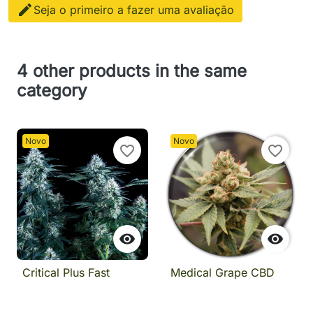

Seja o primeiro a fazer uma avaliação
4 other products in the same
category
Novo
Novo
favorite_border
favorite_border


Critical Plus Fast
Medical Grape CBD