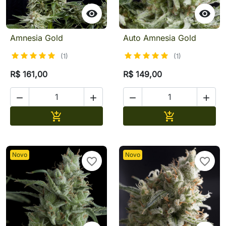


Amnesia Gold
Auto Amnesia Gold
(1)
(1)
R$ 161,00
R$ 149,00




Adicionar
Adicionar


Novo
Novo
favorite_border
favorite_border