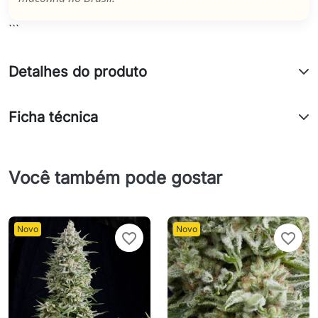
```
Detalhes do produto
Ficha técnica
Você também pode gostar
Novo
Novo
favorite_border
favorite_border