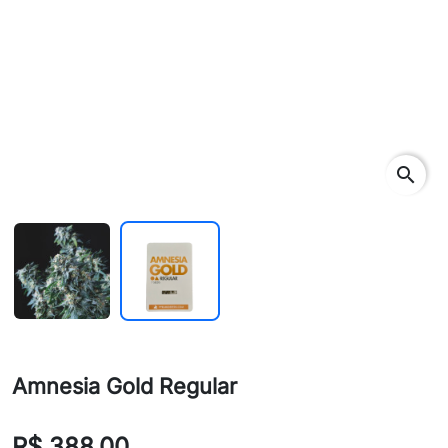
search
Amnesia Gold Regular
R$ 388,00