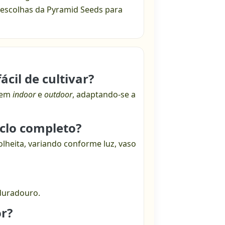
 escolhas da Pyramid Seeds para
ácil de cultivar?
m em
indoor
e
outdoor
, adaptando-se a
iclo completo?
lheita, variando conforme luz, vaso
 duradouro.
or?