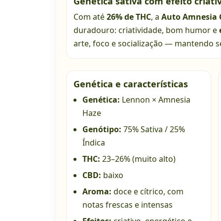
Genética sativa com efeito criati
Com até
26% de THC
, a
Auto Amnesia 
duradouro: criatividade, bom humor e
arte, foco e socialização — mantendo s
Genética e características
Genética:
Lennon × Amnesia
Haze
Genótipo:
75% Sativa / 25%
Índica
THC:
23–26% (muito alto)
CBD:
baixo
Aroma:
doce e cítrico, com
notas frescas e intensas
Efeitos:
criativo, energético e