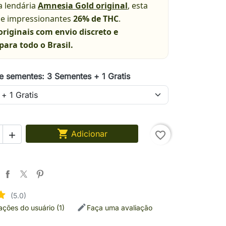
a lendária
Amnesia Gold original
, esta
nge impressionantes
26% de THC
.
riginais com envio discreto e
para todo o Brasil.
e sementes: 3 Sementes + 1 Gratis

Adicionar
favorite_border

(5.0)
iações do usuário (1)
Faça uma avaliação