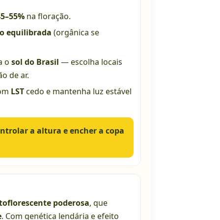
45–55%
na floração.
o equilibrada
(orgânica se
ra o
sol do Brasil
— escolha locais
o de ar.
om
LST
cedo e mantenha luz estável
ntrolar a altura e encher a copa
toflorescente poderosa
, que
e
. Com genética lendária e efeito