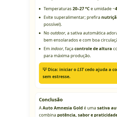
Temperaturas
20–27 °C
e umidade ~
Evite superalimentar; prefira
nutriçã
possível).
No
outdoor
, a sativa automática ado
bem ensolarados e com boa circulaçã
Em
indoor
, faça
controle de altura
c
para máxima produção.
💡 Dica:
iniciar o
LST
cedo ajuda a co
sem estresse.
Conclusão
A
Auto Amnesia Gold
é uma
sativa au
combina
potência, sabor e praticidad