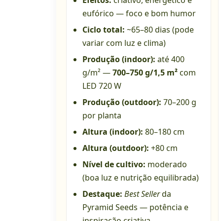
eufórico — foco e bom humor
Ciclo total:
~65–80 dias (pode
variar com luz e clima)
Produção (indoor):
até 400
g/m² —
700–750 g/1,5 m²
com
LED 720 W
Produção (outdoor):
70–200 g
por planta
Altura (indoor):
80–180 cm
Altura (outdoor):
+80 cm
Nível de cultivo:
moderado
(boa luz e nutrição equilibrada)
Destaque:
Best Seller
da
Pyramid Seeds — potência e
inspiração criativa