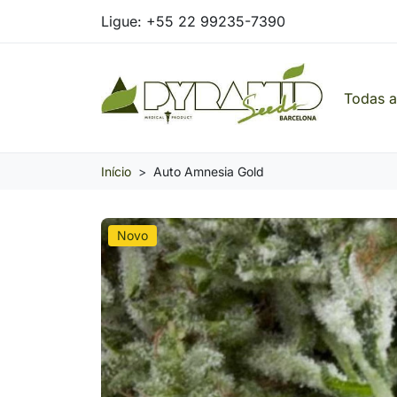
Ligue:
+55 22 99235-7390
Todas 
Pyramid Seeds Brasil: O Seu Banco de Seed
Início
Auto Amnesia Gold
Novo