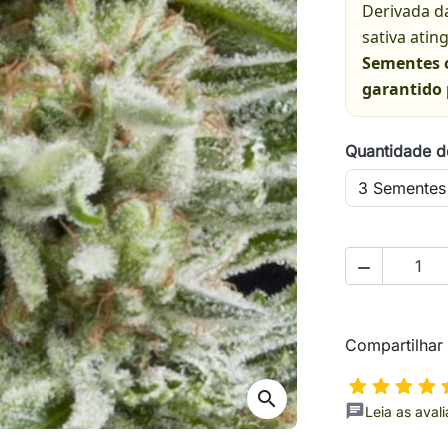
Derivada d
sativa ati
Sementes o
garantido 
Quantidade d

Compartilhar
search
Leia as aval