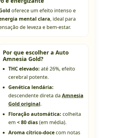
vo e energizante
Gold
oferece um efeito intenso e
energia mental clara
, ideal para
ensação de leveza e bem-estar.
Por que escolher a Auto
Amnesia Gold?
THC elevado:
até 26%, efeito
cerebral potente.
Genética lendária:
descendente direta da
Amnesia
Gold original
.
Floração automática:
colheita
em
< 80 dias
(em média).
Aroma cítrico-doce
com notas