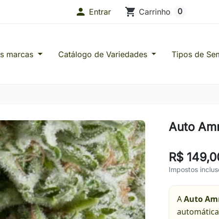

shopping_cart
0
Entrar
Carrinho
as marcas
Catálogo de Variedades
Tipos de Se
s de Confiança
Auto Amn
R$ 149,0
Impostos inclus
A
Auto Amn
automática