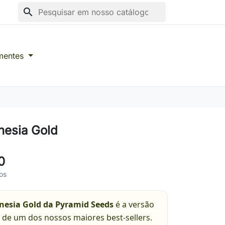
search
mentes
esia Gold
0
os
esia Gold da Pyramid Seeds
é a versão
 de um dos nossos maiores best-sellers.