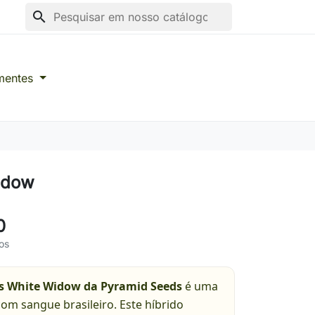
search
mentes
idow
0
os
 White Widow da Pyramid Seeds
é uma
com sangue brasileiro. Este híbrido