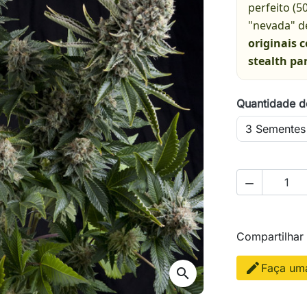
perfeito (5
"nevada" de
originais 
stealth par
Quantidade d

Compartilhar
Faça uma
search