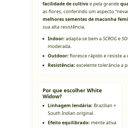
facilidade de cultivo
e pela grande
qua
as flores, conferindo um aspecto “neva
melhores sementes de maconha femin
sua alta resistência.
Indoor:
adapta-se bem a
SCROG
e
SO
moderada.
Outdoor:
floresce rápido e resiste a
Resistência:
excelente tolerância a 
Por que escolher White
Widow?
Linhagem lendária:
Brazilian ×
South Indian original.
Efeito equilibrado:
mente ativa