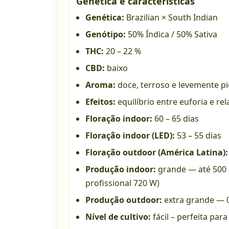
Genética e características
Genética:
Brazilian × South Indian
Genótipo:
50% Índica / 50% Sativa
THC:
20 – 22 %
CBD:
baixo
Aroma:
doce, terroso e levemente p
Efeitos:
equilíbrio entre euforia e r
Floração indoor:
60 – 65 dias
Floração indoor (LED):
53 – 55 dias
Floração outdoor (América Latina):
Produção indoor:
grande — até 500 
profissional 720 W)
Produção outdoor:
extra grande — 0,
Nível de cultivo:
fácil – perfeita par