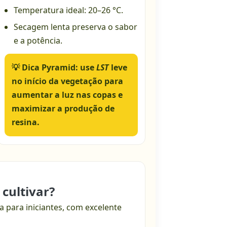
Temperatura ideal: 20–26 °C.
Secagem lenta preserva o sabor
e a potência.
💡 Dica Pyramid:
use
LST
leve
no início da vegetação para
aumentar a luz nas copas e
maximizar a produção de
resina.
 cultivar?
a para iniciantes, com excelente