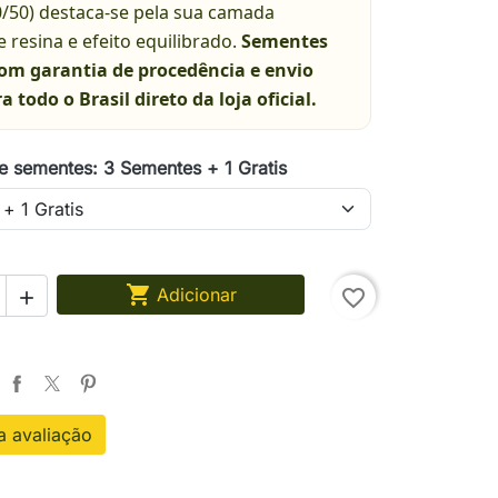
0/50) destaca-se pela sua camada
 resina e efeito equilibrado.
Sementes
com garantia de procedência e envio
a todo o Brasil direto da loja oficial.
e sementes: 3 Sementes + 1 Gratis

Adicionar
favorite_border

 avaliação