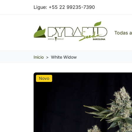
Ligue:
+55 22 99235-7390
Todas 
Pyramid Seeds Brasil: O Seu Banco de Seed
Início
White Widow
Novo