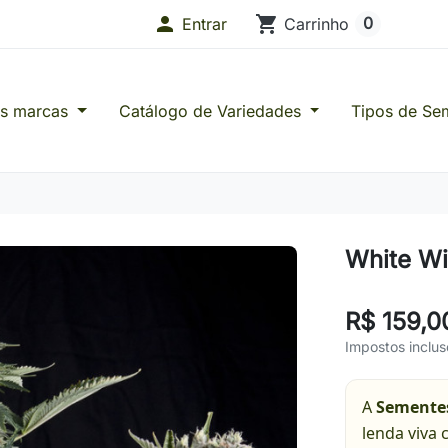

shopping_cart
0
Entrar
Carrinho
as marcas
Catálogo de Variedades
Tipos de Se
s de Confiança
White W
R$ 159,0
Impostos inclus
A
Sementes
lenda viva 