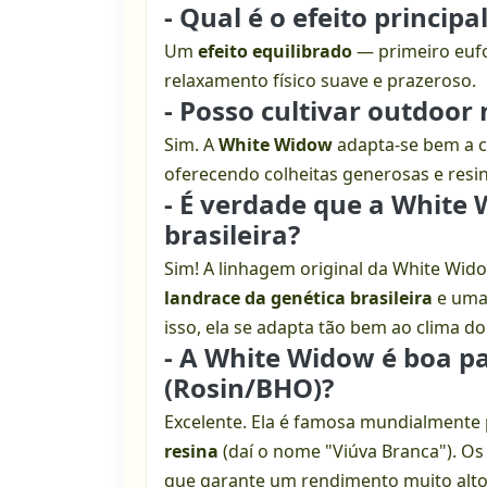
- Qual é o efeito principa
Um
efeito equilibrado
— primeiro eufo
relaxamento físico suave e prazeroso.
- Posso cultivar outdoor 
Sim. A
White Widow
adapta-se bem a cl
oferecendo colheitas generosas e resi
- É verdade que a White
brasileira?
Sim! A linhagem original da White Wi
landrace da genética brasileira
e uma 
isso, ela se adapta tão bem ao clima do
- A White Widow é boa pa
(Rosin/BHO)?
Excelente. Ela é famosa mundialmente
resina
(daí o nome "Viúva Branca"). Os 
que garante um rendimento muito alto