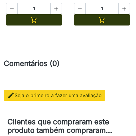




Adicionar
Adicionar


Comentários (0)

Seja o primeiro a fazer uma avaliação
Clientes que compraram este
produto também compraram...