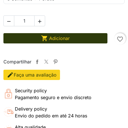



Adicionar
favorite_border
Compartilhar
Faça uma avaliação
Security policy
Pagamento seguro e envio discreto
Delivery policy
Envio do pedido em até 24 horas
Alta qualidade