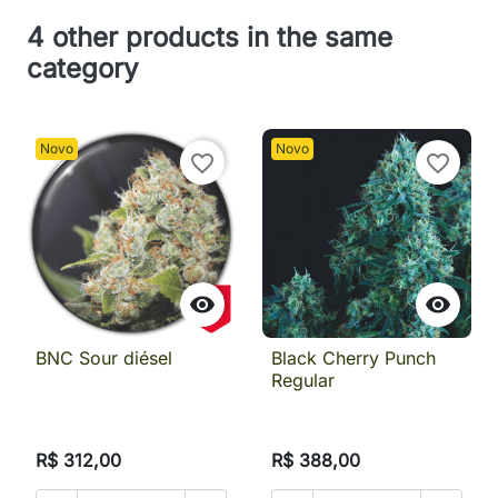
4 other products in the same
category
Novo
Novo
favorite_border
favorite_border


BNC Sour diésel
Black Cherry Punch
Regular
R$ 312,00
R$ 388,00