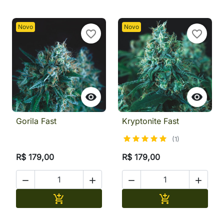
Novo
Novo
favorite_border
favorite_border


Gorila Fast
Kryptonite Fast
(1)
R$ 179,00
R$ 179,00




Adicionar
Adicionar

