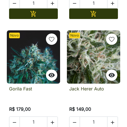




Adicionar
Adicionar


Novo
Novo
favorite_border
favorite_border


Gorila Fast
Jack Herer Auto
R$ 179,00
R$ 149,00



