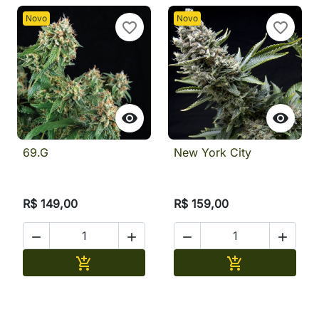
Novo
Novo
favorite_border
favorite_border


69.G
New York City
R$ 149,00
R$ 159,00




Adicionar
Adicionar

