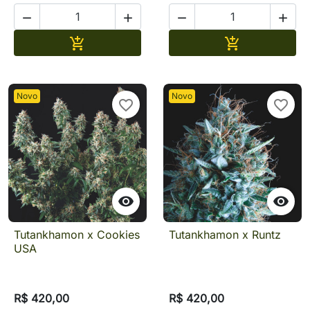




Adicionar
Adicionar


Novo
Novo
favorite_border
favorite_border


Tutankhamon x Cookies
Tutankhamon x Runtz
USA
R$ 420,00
R$ 420,00