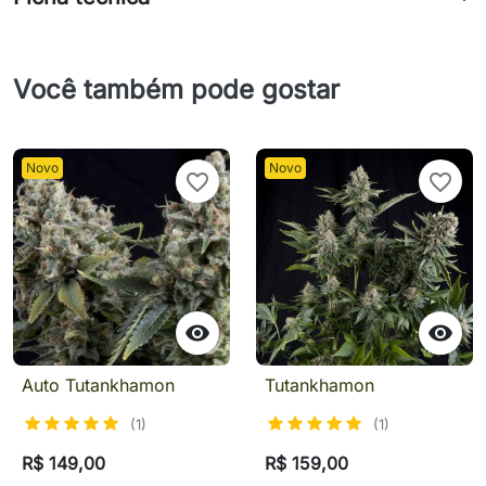
Você também pode gostar
Novo
Novo
favorite_border
favorite_border


Auto Tutankhamon
Tutankhamon
(1)
(1)
R$ 149,00
R$ 159,00