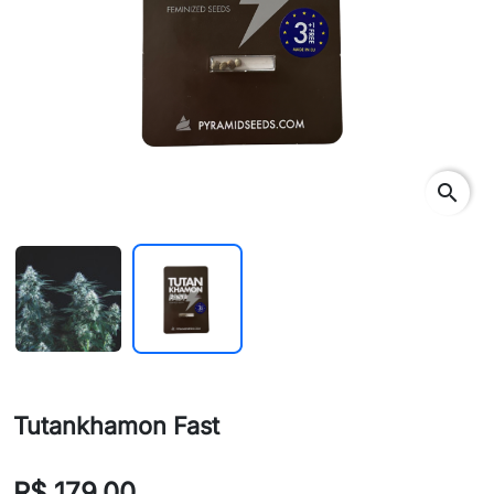
search
Tutankhamon Fast
R$ 179,00