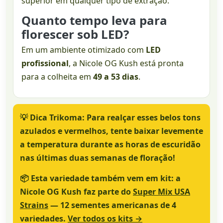
superior em qualquer tipo de extração.
Quanto tempo leva para
florescer sob LED?
Em um ambiente otimizado com
LED
profissional
, a Nicole OG Kush está pronta
para a colheita em
49 a 53 dias
.
💡
Dica Trikoma:
Para realçar esses belos tons
azulados e vermelhos, tente baixar levemente
a temperatura durante as horas de escuridão
nas últimas duas semanas de floração!
📦
Esta variedade também vem em kit:
a
Nicole OG Kush faz parte do
Super Mix USA
Strains
— 12 sementes americanas de 4
variedades.
Ver todos os kits →