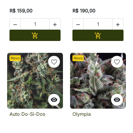
R$ 159,00
R$ 190,00




Adicionar
Adicionar


Novo
Novo
favorite_border
favorite_border


Auto Do-Si-Dos
Olympia