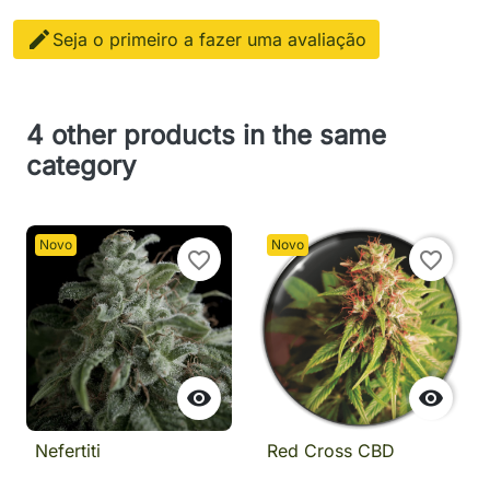

Seja o primeiro a fazer uma avaliação
4 other products in the same
category
Novo
Novo
favorite_border
favorite_border


Nefertiti
Red Cross CBD