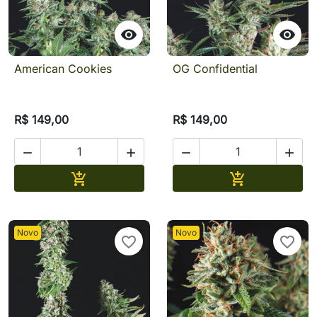


American Cookies
OG Confidential
R$ 149,00
R$ 149,00




Adicionar
Adicionar


Novo
Novo
favorite_border
favorite_border