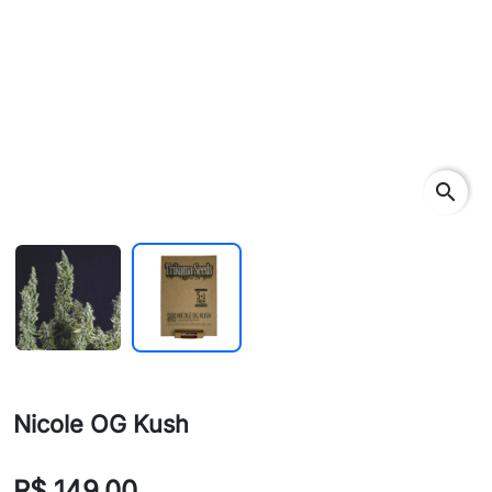
search
Nicole OG Kush
R$ 149,00