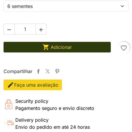



Adicionar
favorite_border
Compartilhar
Faça uma avaliação
Security policy
Pagamento seguro e envio discreto
Delivery policy
Envio do pedido em até 24 horas