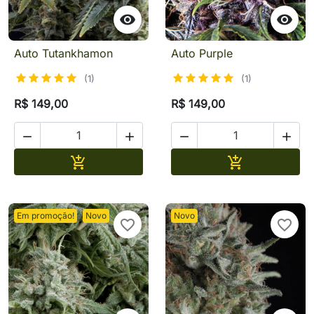


Auto Tutankhamon
Auto Purple
(1)
(1)
R$ 149,00
R$ 149,00




Adicionar
Adicionar


Em promoção!
Novo
Novo
favorite_border
favorite_border