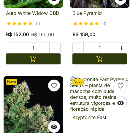
Auto White Widow CBD
Blue Pyramid
(1)
(1)
R$ 152,00
R$ 160,00
R$ 159,00




Adicionar
Adicionar


Novo
Novo
favorite_border
favorite_border

Kryptonite Fast
