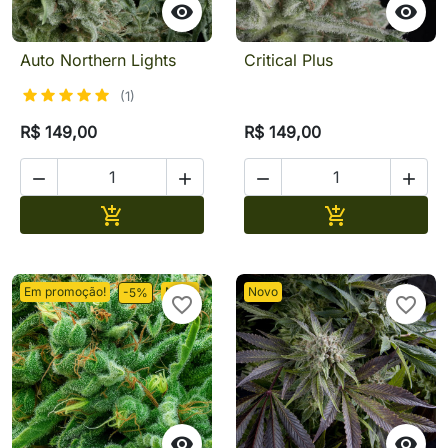


Auto Northern Lights
Critical Plus
(1)
R$ 149,00
R$ 149,00




Adicionar
Adicionar


Em promoção!
Novo
Novo
-5%
favorite_border
favorite_border

