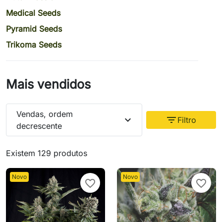
Medical Seeds
Pyramid Seeds
Trikoma Seeds
Mais vendidos
Vendas, ordem
expand_more
filter_list
Filtro
decrescente
Existem 129 produtos
Novo
Novo
favorite_border
favorite_border