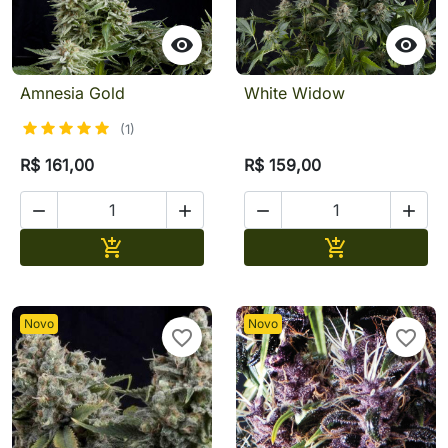


Amnesia Gold
White Widow
(1)
R$ 161,00
R$ 159,00




Adicionar
Adicionar


Novo
Novo
favorite_border
favorite_border