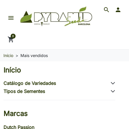
search

menu
Pyramid Seeds Brasil: O Seu Banco de Seeds de 
0
shopping_cart
Início
Mais vendidos
Início
Catálogo de Variedades
Tipos de Sementes
Marcas
Dutch Passion