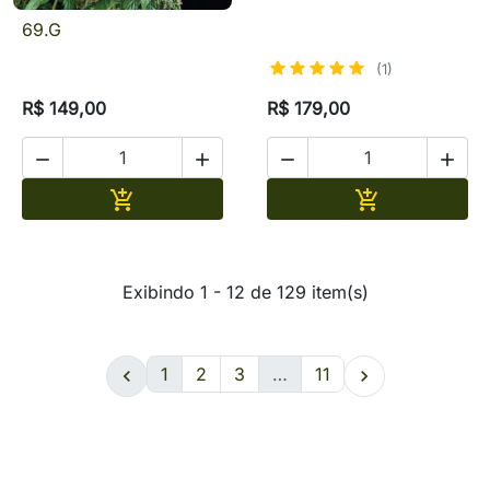
69.G
(1)
R$ 149,00
R$ 179,00




Adicionar
Adicionar


Exibindo 1 - 12 de 129 item(s)
1
2
3
…
11

